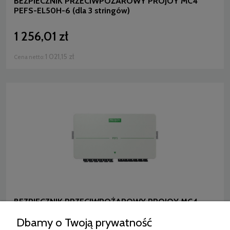
BEZPIECZNIK PRZECIWPOŻAROWY PROJOY MC4
PEFS-EL50H-6 (dla 3 stringów)
1 256,01 zł
1 021,15 zł
Cena netto:
BEZPIECZNIK PRZECIWPOŻAROWY PROJOY MC4
PEFS-EL40H-10 (dla 5 stringów)
Dbamy o Twoją prywatność