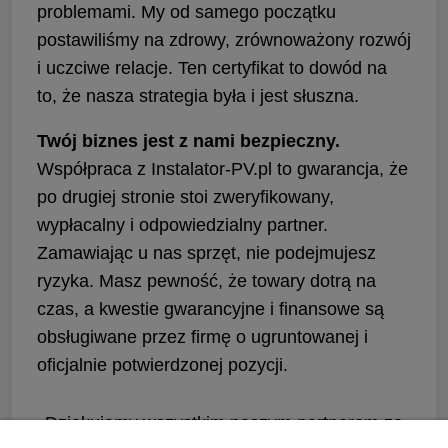
problemami. My od samego początku
postawiliśmy na zdrowy, zrównoważony rozwój
i uczciwe relacje. Ten certyfikat to dowód na
to, że nasza strategia była i jest słuszna.
Twój biznes jest z nami bezpieczny.
Współpraca z Instalator-PV.pl to gwarancja, że
po drugiej stronie stoi zweryfikowany,
wypłacalny i odpowiedzialny partner.
Zamawiając u nas sprzęt, nie podejmujesz
ryzyka. Masz pewność, że towary dotrą na
czas, a kwestie gwarancyjne i finansowe są
obsługiwane przez firmę o ugruntowanej i
oficjalnie potwierdzonej pozycji.
Dziękujemy wszystkim naszym partnerom za