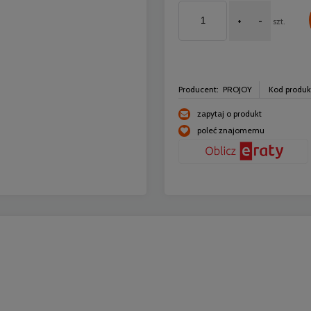
+
-
szt.
Producent:
PROJOY
Kod produk
zapytaj o produkt
poleć znajomemu
tualnych kosztów płatności