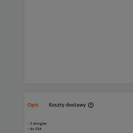
Opis
Koszty dostawy
Cena nie zawiera ewen
- 5 stringów
- do 55A