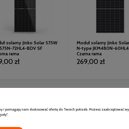
ł solarny Jinko Solar 575W
Moduł solarny Jinko Sol
575N-72HL4-BDV SF
N-type JKM480N-60HL4
brna rama
Czarna rama
9,00 zł
269,00 zł
Moje konto
atności
Logowanie
klepu
Moje zamówienia
ony i pomagają nam dostosować ofertę do Twoich potrzeb. Możesz zaakceptować wykor
rancję modułów Jinko
Przechowalnia
gody".
Ustawienia konta