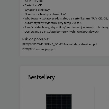
- do 1500 V DC
- Certyfikat CE
- Wyłącznk silnikowy
- Obudowa z blachy stalowej IP66
- Wbudowany izolator prądu stałego z certyfikatami TUV, CE, CB,
- Automatyczny wyłącznik przy temp. 70 st. C
- Zawór oddechowy, aby uniknąć kondensacji wewnątrz obudowy
- Dostowany do instalacji komercyjnych i wielkoskalowych
Pliki do pobrania:
PROJOY PEFS-EL50H-6_10-P2 Product data sheet en.pdf
PROJOY Gwarancja pl.pdf
Bestsellery