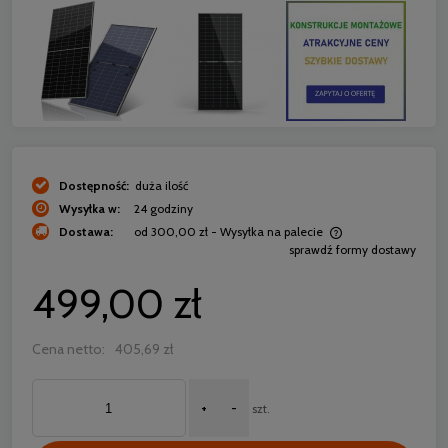
Dostępność:
duża ilość
Wysyłka w:
24 godziny
Dostawa:
od 300,00 zł
- Wysyłka na palecie
sprawdź formy dostawy
Cena nie zawiera ewentualnych kosztów płatności
499,00 zł
Cena netto:
405,69 zł
+
-
szt.