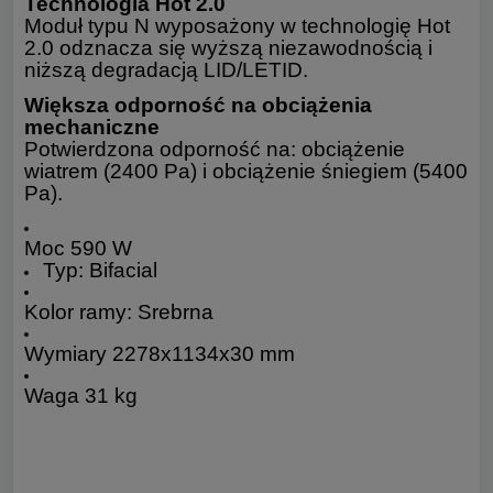
Technologia Hot 2.0
Moduł typu N wyposażony w technologię Hot
2.0 odznacza się wyższą niezawodnością i
niższą degradacją LID/LETID.
Większa odporność na obciążenia
mechaniczne
Potwierdzona odporność na: obciążenie
wiatrem (2400 Pa) i obciążenie śniegiem (5400
Pa).
Moc 590 W
Typ: Bifacial
Kolor ramy: Srebrna
Wymiary 2278x1134x30 mm
Waga 31 kg
Moduł 72HL4-BDV – Specyfikacja 590 Wp