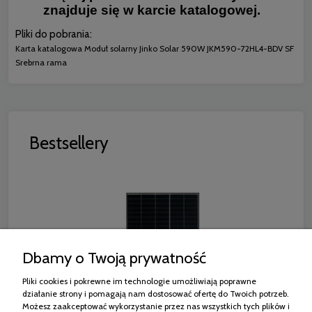
znajduje się w karcie katalogowej.
Pliki do pobrania:
Karta katalogowa Moduł solarny Jinko Solar 590W JKM590-72HL4-BDV SF
Srebrna rama
Bestsellery
Dbamy o Twoją prywatność
Pliki cookies i pokrewne im technologie umożliwiają poprawne
działanie strony i pomagają nam dostosować ofertę do Twoich potrzeb.
Możesz zaakceptować wykorzystanie przez nas wszystkich tych plików i