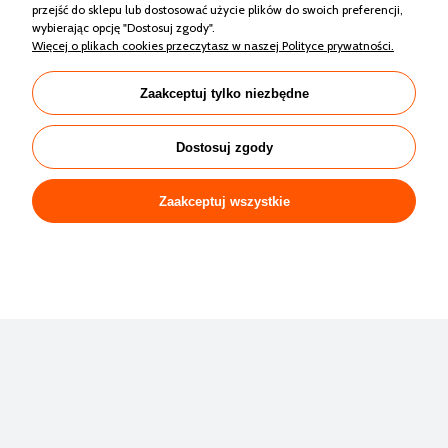
przejść do sklepu lub dostosować użycie plików do swoich preferencji,
wybierając opcję "Dostosuj zgody".
RISEN RSM130-8-440M MONO HALF CUT
Więcej o plikach cookies przeczytasz w naszej Polityce prywatności.
CZARNA RAMA
Zaakceptuj tylko niezbędne
564,42 zł
Dostosuj zgody
Zaakceptuj wszystkie
Zakupy
Pomoc
Moje konto
Informacje
Sklep internetowy Shoper.pl