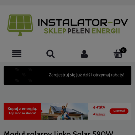
Moduł solarny Jinko Solar 590W