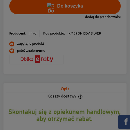
Do koszyka
dodaj do przechowalni
Producent:
Jinko
Kod produktu:
JKM590N BDV SILVER
zapytaj o produkt
poleć znajomemu
Opis
Koszty dostawy
Cena nie zawiera ewentua
płatności