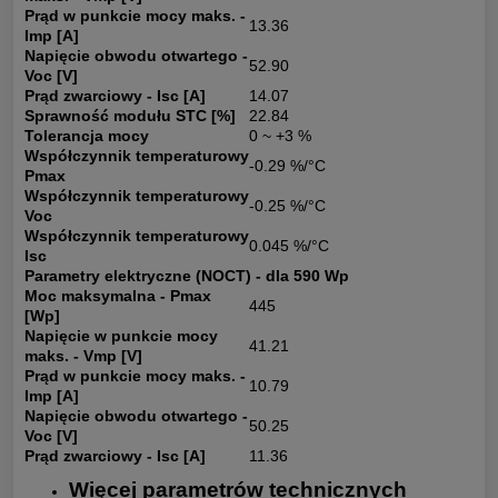
Prąd w punkcie mocy maks. -
13.36
Imp [A]
Napięcie obwodu otwartego -
52.90
Voc [V]
Prąd zwarciowy - Isc [A]
14.07
Sprawność modułu STC [%]
22.84
Tolerancja mocy
0 ~ +3 %
Współczynnik temperaturowy
-0.29 %/°C
Pmax
Współczynnik temperaturowy
-0.25 %/°C
Voc
Współczynnik temperaturowy
0.045 %/°C
Isc
Parametry elektryczne (NOCT) - dla 590 Wp
Moc maksymalna - Pmax
445
[Wp]
Napięcie w punkcie mocy
41.21
maks. - Vmp [V]
Prąd w punkcie mocy maks. -
10.79
Imp [A]
Napięcie obwodu otwartego -
50.25
Voc [V]
Prąd zwarciowy - Isc [A]
11.36
Więcej parametrów technicznych