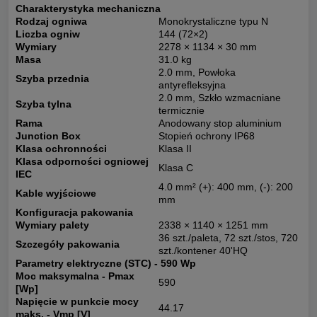
Charakterystyka mechaniczna
Rodzaj ogniwa
Monokrystaliczne typu N
Liczba ogniw
144 (72×2)
Wymiary
2278 × 1134 × 30 mm
Masa
31.0 kg
2.0 mm, Powłoka
Szyba przednia
antyrefleksyjna
2.0 mm, Szkło wzmacniane
Szyba tylna
termicznie
Rama
Anodowany stop aluminium
Junction Box
Stopień ochrony IP68
Klasa ochronności
Klasa II
Klasa odporności ogniowej
Klasa C
IEC
4.0 mm² (+): 400 mm, (-): 200
Kable wyjściowe
mm
Konfiguracja pakowania
Wymiary palety
2338 × 1140 × 1251 mm
36 szt./paleta, 72 szt./stos, 720
Szczegóły pakowania
szt./kontener 40'HQ
Parametry elektryczne (STC) - 590 Wp
Moc maksymalna - Pmax
590
[Wp]
Napięcie w punkcie mocy
44.17
maks. - Vmp [V]