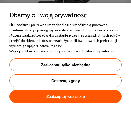
Dbamy o Twoją prywatność
Sonda Terra FUTURA FOURGEO PN12,5 4 X 40x3,0
Pliki cookies i pokrewne im technologie umożliwiają poprawne
101 metrów
działanie strony i pomagają nam dostosować ofertę do Twoich potrzeb.
Możesz zaakceptować wykorzystanie przez nas wszystkich tych plików i
przejść do sklepu lub dostosować użycie plików do swoich preferencji,
3 140,00 zł
wybierając opcję "Dostosuj zgody".
Więcej o plikach cookies przeczytasz w naszej Polityce prywatności.
2 552,85 zł
Cena netto:
Zaakceptuj tylko niezbędne
Dostosuj zgody
Zaakceptuj wszystkie