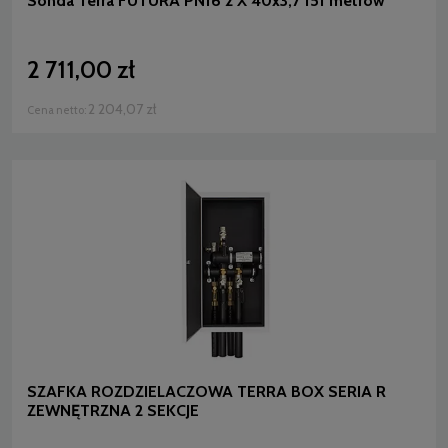
Sonda Terra FUTURA PN16 2 X 40x3,7 151 metrów
2 711,00 zł
2 204,07 zł
Cena netto:
SZAFKA ROZDZIELACZOWA TERRA BOX SERIA R
ZEWNĘTRZNA 2 SEKCJE