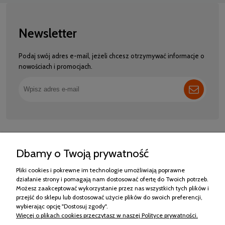
Newsletter
Podaj swój adres e-mail, jeżeli chcesz otrzymywać informacje o
nowościach i promocjach.
Dbamy o Twoją prywatność
Pliki cookies i pokrewne im technologie umożliwiają poprawne
BEZPIECZNE
WYGODNE RATY
SZYBKA WYSYŁKA
RZETELNA FIRMA
działanie strony i pomagają nam dostosować ofertę do Twoich potrzeb.
PŁATNOŚCI
Możesz zaakceptować wykorzystanie przez nas wszystkich tych plików i
przejść do sklepu lub dostosować użycie plików do swoich preferencji,
wybierając opcję "Dostosuj zgody".
Więcej o plikach cookies przeczytasz w naszej Polityce prywatności.