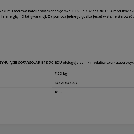
o akumulatorowa bateria wysokonapięciowej BTS-DS5 składa się z 1-4 modułów ak
energią i 10 lat gwarancji. Za pomocą jednego guzika jesteś w stanie sterować 
ZYNUJĄCEJ SOFARSOLAR BTS 5K-BDU obsługuje od 1-4 modułów akumulatorowyc
7.50 kg
SOFARSOLAR
10 lat