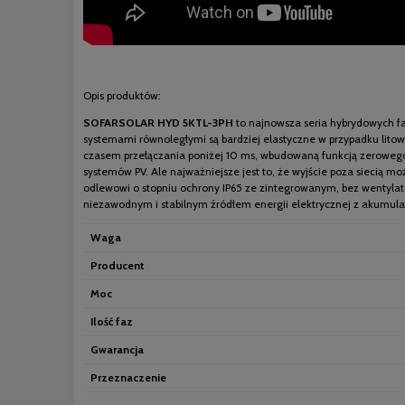
Opis produktów:
SOFARSOLAR HYD 5KTL-3PH
to najnowsza seria hybrydowych f
systemami równoległymi są bardziej elastyczne w przypadku lit
czasem przełączania poniżej 10 ms, wbudowaną funkcją zeroweg
systemów PV. Ale najważniejsze jest to, że wyjście poza siecią
odlewowi o stopniu ochrony IP65 ze zintegrowanym, bez wentyla
niezawodnym i stabilnym źródłem energii elektrycznej z akumulat
Waga
Producent
Moc
Ilość faz
Gwarancja
Przeznaczenie