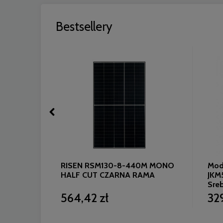
Bestsellery
lar 490W
RISEN RSM130-8-440M MONO
Modu
4-V
HALF CUT CZARNA RAMA
JKM
Sre
564,42 zł
32