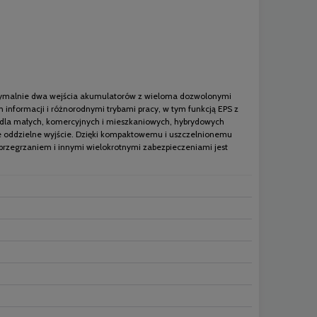
aksymalnie dwa wejścia akumulatorów z wieloma dozwolonymi
nformacji i różnorodnymi trybami pracy, w tym funkcją EPS z
 dla małych, komercyjnych i mieszkaniowych, hybrydowych
we oddzielne wyjście. Dzięki kompaktowemu i uszczelnionemu
rzegrzaniem i innymi wielokrotnymi zabezpieczeniami jest