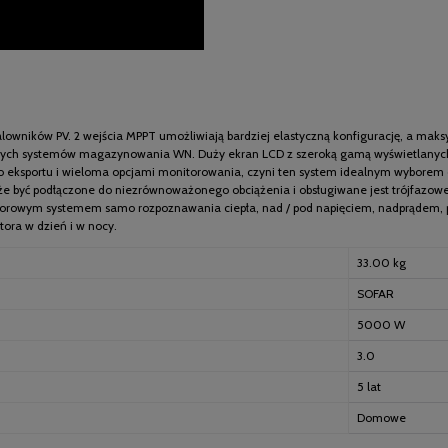
alowników PV. 2 wejścia MPPT umożliwiają bardziej elastyczną konfigurację, a m
owych systemów magazynowania WN. Duży ekran LCD z szeroką gamą wyświetlanych i
o eksportu i wieloma opcjami monitorowania, czyni ten system idealnym wyborem
 może być podłączone do niezrównoważonego obciążenia i obsługiwane jest trójfazo
torowym systemem samo rozpoznawania ciepła, nad / pod napięciem, nadprądem, p
ora w dzień i w nocy.
33.00 kg
SOFAR
5000 W
3.0
5 lat
Domowe