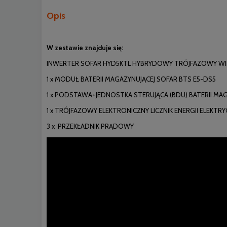
Opis
W zestawie znajduje się:
INWERTER SOFAR HYD5KTL HYBRYDOWY TRÓJFAZOWY WI
1 x MODUŁ BATERII MAGAZYNUJĄCEJ SOFAR BTS E5-DS5
1 x PODSTAWA+JEDNOSTKA STERUJĄCA (BDU) BATERII MA
1 x TRÓJFAZOWY ELEKTRONICZNY LICZNIK ENERGII ELEKTRY
3 x PRZEKŁADNIK PRĄDOWY