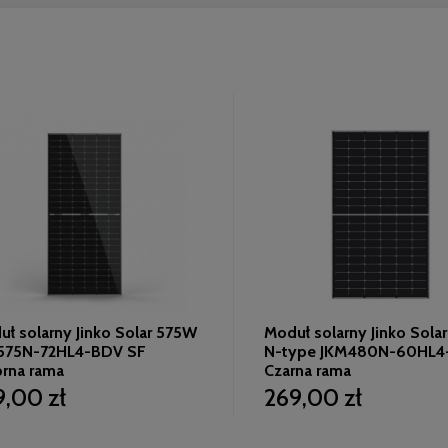
ł solarny Jinko Solar 575W
Moduł solarny Jinko Sol
575N-72HL4-BDV SF
N-type JKM480N-60HL4
brna rama
Czarna rama
9,00 zł
269,00 zł