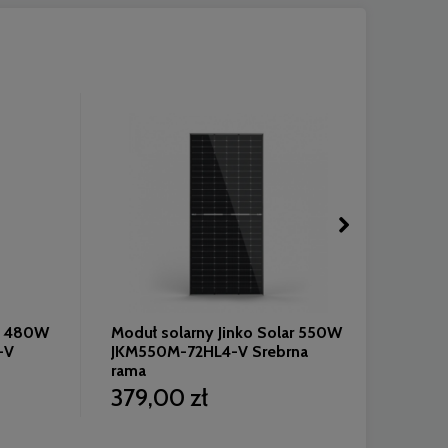
CERTI
ar 480W
Moduł solarny Jinko Solar 550W
-V
JKM550M-72HL4-V Srebrna
rama
56,
379,00 zł