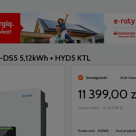
5-DS5 5,12kWh + HYD5 KTL
Dostępność:
brak tow
11 399,00 z
Cena netto:
9 267,48 zł
Producent:
SOFAR
Kod produkt