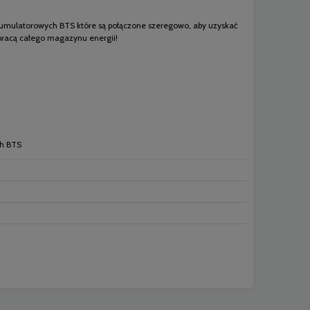
umulatorowych BTS które są połączone szeregowo, aby uzyskać
pracą całego magazynu energii!
h BTS