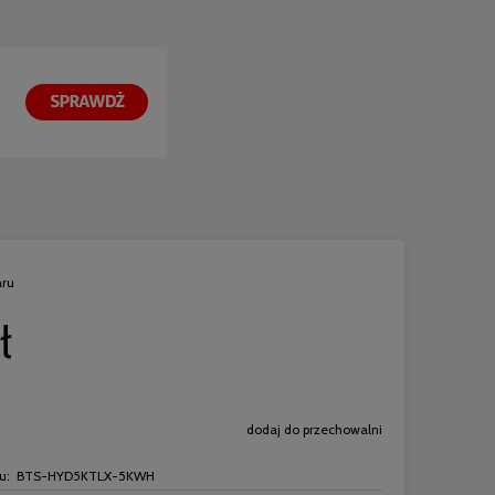
aru
ł
dodaj do przechowalni
u:
BTS-HYD5KTLX-5KWH