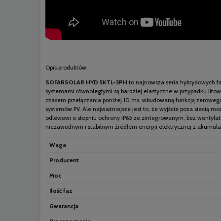
Opis produktów:
SOFARSOLAR HYD 5KTL-3PH
to najnowsza seria hybrydowych f
systemami równoległymi są bardziej elastyczne w przypadku lit
czasem przełączania poniżej 10 ms, wbudowaną funkcją zeroweg
systemów PV. Ale najważniejsze jest to, że wyjście poza siecią
odlewowi o stopniu ochrony IP65 ze zintegrowanym, bez wentyla
niezawodnym i stabilnym źródłem energii elektrycznej z akumulat
Waga
Producent
Moc
Ilość faz
Gwarancja