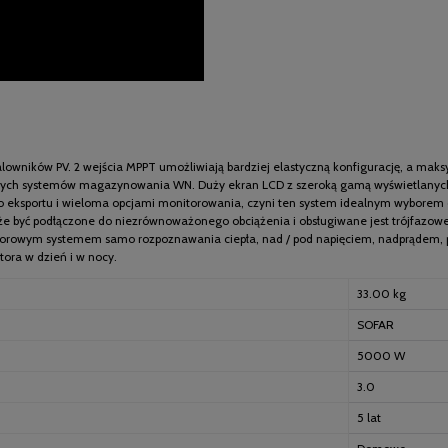
alowników PV. 2 wejścia MPPT umożliwiają bardziej elastyczną konfigurację, a m
owych systemów magazynowania WN. Duży ekran LCD z szeroką gamą wyświetlanych i
o eksportu i wieloma opcjami monitorowania, czyni ten system idealnym wyborem
 może być podłączone do niezrównoważonego obciążenia i obsługiwane jest trójfazo
torowym systemem samo rozpoznawania ciepła, nad / pod napięciem, nadprądem, p
ora w dzień i w nocy.
33.00 kg
SOFAR
5000 W
3.0
5 lat