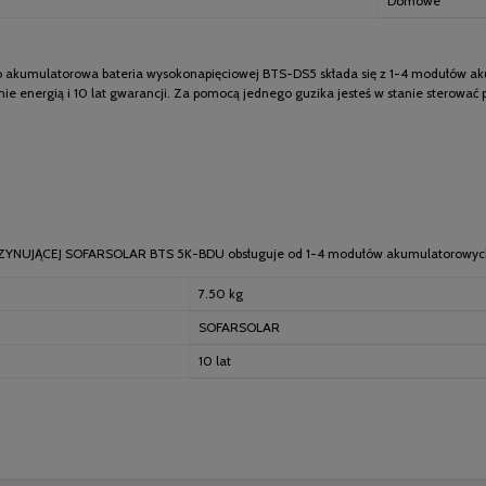
Domowe
o akumulatorowa bateria wysokonapięciowej BTS-DS5 składa się z 1-4 modułów ak
energią i 10 lat gwarancji. Za pomocą jednego guzika jesteś w stanie sterować 
ZYNUJĄCEJ SOFARSOLAR BTS 5K-BDU obsługuje od 1-4 modułów akumulatorowyc
7.50 kg
SOFARSOLAR
10 lat