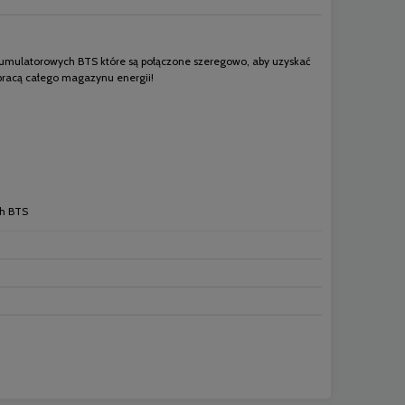
umulatorowych BTS które są połączone szeregowo, aby uzyskać
pracą całego magazynu energii!
h BTS