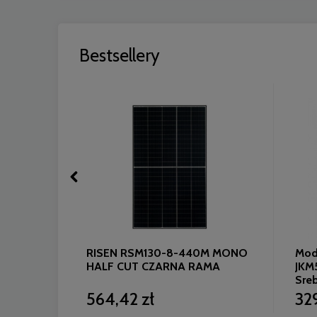
Bestsellery
lar 490W
RISEN RSM130-8-440M MONO
Modu
4-V
HALF CUT CZARNA RAMA
JKM
Sre
564,42 zł
32