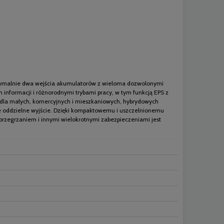
aksymalnie dwa wejścia akumulatorów z wieloma dozwolonymi
nformacji i różnorodnymi trybami pracy, w tym funkcją EPS z
 dla małych, komercyjnych i mieszkaniowych, hybrydowych
we oddzielne wyjście. Dzięki kompaktowemu i uszczelnionemu
rzegrzaniem i innymi wielokrotnymi zabezpieczeniami jest