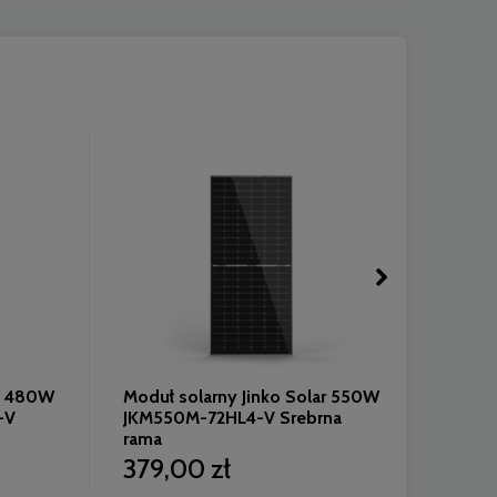
CERTI
ar 480W
Moduł solarny Jinko Solar 550W
-V
JKM550M-72HL4-V Srebrna
rama
56,
379,00 zł