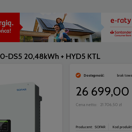
E20-DS5 20,48kWh + HYD5 KTL
Dostępność:
brak tow
26 699,00 
Cena netto:
21 706,50 zł
Producent:
SOFAR
Kod produkt