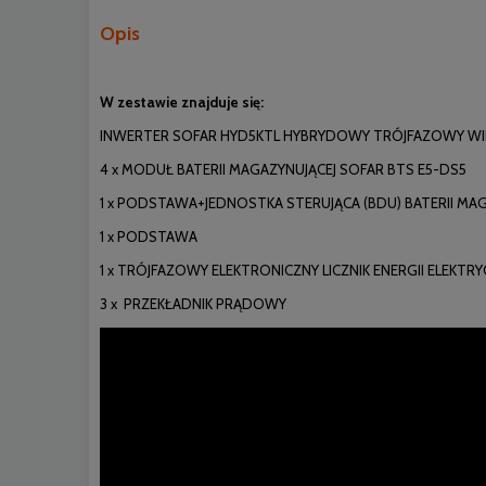
Opis
W zestawie znajduje się:
INWERTER SOFAR HYD5KTL HYBRYDOWY TRÓJFAZOWY WI
4 x MODUŁ BATERII MAGAZYNUJĄCEJ SOFAR BTS E5-DS5
1 x PODSTAWA+JEDNOSTKA STERUJĄCA (BDU) BATERII MA
1 x PODSTAWA
1 x TRÓJFAZOWY ELEKTRONICZNY LICZNIK ENERGII ELEKTRY
3 x PRZEKŁADNIK PRĄDOWY