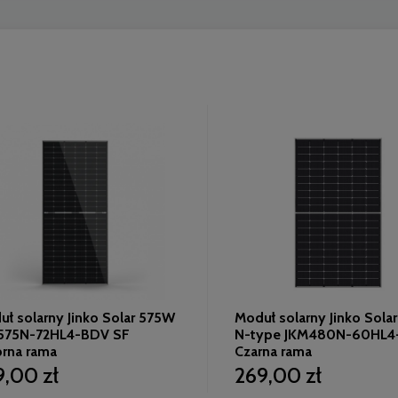
ł solarny Jinko Solar 575W
Moduł solarny Jinko Sol
575N-72HL4-BDV SF
N-type JKM480N-60HL4
brna rama
Czarna rama
9,00 zł
269,00 zł