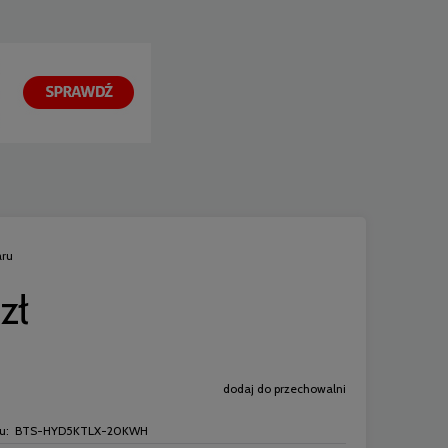
aru
zł
dodaj do przechowalni
u:
BTS-HYD5KTLX-20KWH