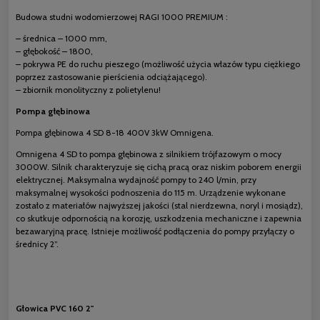
Budowa studni wodomierzowej RAGI 1000 PREMIUM :
– średnica – 1000 mm,
– głębokość – 1800,
– pokrywa PE do ruchu pieszego (możliwość użycia włazów typu ciężkiego
poprzez zastosowanie pierścienia odciążającego).
– zbiornik monolityczny z polietylenu!
Pompa głębinowa
Pompa głębinowa 4 SD 8-18 400V 3kW Omnigena.
Omnigena 4 SD to pompa głębinowa z silnikiem trójfazowym o mocy
3000W. Silnik charakteryzuje się cichą pracą oraz niskim poborem energii
elektrycznej. Maksymalna wydajność pompy to 240 l/min, przy
maksymalnej wysokości podnoszenia do 115 m. Urządzenie wykonane
zostało z materiałów najwyższej jakości (stal nierdzewna, noryl i mosiądz),
co skutkuje odpornością na korozję, uszkodzenia mechaniczne i zapewnia
bezawaryjną pracę. Istnieje możliwość podłączenia do pompy przyłączy o
średnicy 2”.
Głowica PVC 160 2''