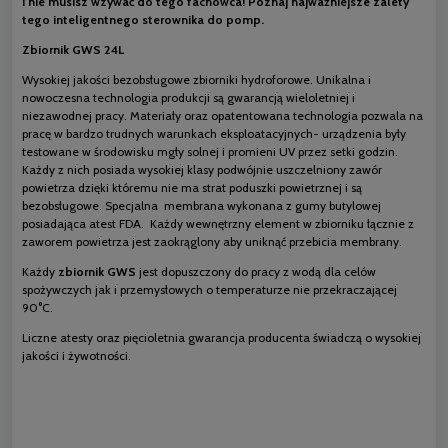
i nie musisz wzywać do tego fachowca! Poznaj najważniejsze zalety
tego inteligentnego sterownika do pomp.
Zbiornik GWS 24L
Wysokiej jakości bezobsługowe zbiorniki hydroforowe. Unikalna i
nowoczesna technologia produkcji są gwarancją wieloletniej i
niezawodnej pracy. Materiały oraz opatentowana technologia pozwala na
pracę w bardzo trudnych warunkach eksploatacyjnych- urządzenia były
testowane w środowisku mgły solnej i promieni UV przez setki godzin.
Każdy z nich posiada wysokiej klasy podwójnie uszczelniony zawór
powietrza dzięki któremu nie ma strat poduszki powietrznej i są
bezobsługowe. Specjalna membrana wykonana z gumy butylowej
posiadająca atest FDA. Każdy wewnętrzny element w zbiorniku łącznie z
zaworem powietrza jest zaokrąglony aby uniknąć przebicia membrany.
Każdy
zbiornik GWS
jest dopuszczony do pracy z wodą dla celów
spożywczych jak i przemysłowych o temperaturze nie przekraczającej
90
°
C.
Liczne atesty oraz pięcioletnia gwarancja producenta świadczą o wysokiej
jakości i żywotności.