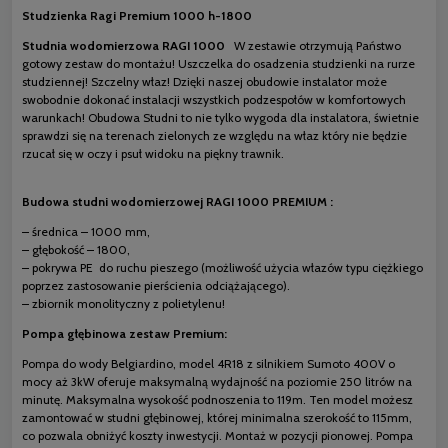
Studzienka Ragi Premium 1000 h-1800
Studnia wodomierzowa RAGI 1000
W zestawie otrzymują Państwo
gotowy zestaw do montażu! Uszczelka do osadzenia studzienki na rurze
studziennej! Szczelny właz! Dzięki naszej obudowie instalator może
swobodnie dokonać instalacji wszystkich podzespołów w komfortowych
warunkach! Obudowa Studni to nie tylko wygoda dla instalatora, świetnie
sprawdzi się na terenach zielonych ze względu na właz który nie będzie
rzucał się w oczy i psuł widoku na piękny trawnik.
Budowa studni wodomierzowej RAGI 1000 PREMIUM :
– średnica – 1000 mm,
– głębokość – 1800,
– pokrywa PE do ruchu pieszego (możliwość użycia włazów typu ciężkiego
poprzez zastosowanie pierścienia odciążającego).
– zbiornik monolityczny z polietylenu!
Pompa głębinowa zestaw Premium:
Pompa do wody Belgiardino, model 4R18 z silnikiem Sumoto 400V o
mocy aż 3kW oferuje maksymalną wydajność na poziomie 250 litrów na
minutę. Maksymalna wysokość podnoszenia to 119m. Ten model możesz
zamontować w studni głębinowej, której minimalna szerokość to 115mm,
co pozwala obniżyć koszty inwestycji. Montaż w pozycji pionowej. Pompa