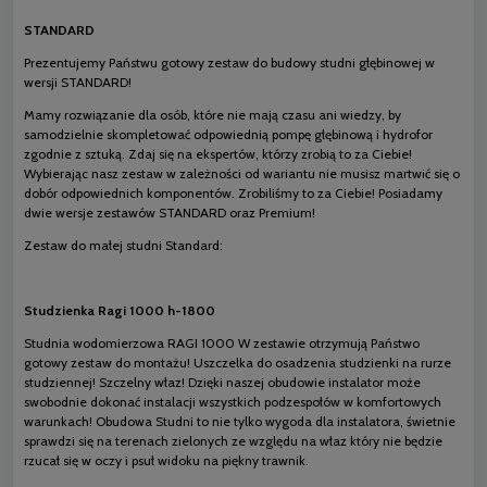
STANDARD
Prezentujemy Państwu gotowy zestaw do budowy studni głębinowej w
wersji STANDARD!
Mamy rozwiązanie dla osób, które nie mają czasu ani wiedzy, by
samodzielnie skompletować odpowiednią pompę głębinową i hydrofor
zgodnie z sztuką. Zdaj się na ekspertów, którzy zrobią to za Ciebie!
Wybierając nasz zestaw w zależności od wariantu nie musisz martwić się o
dobór odpowiednich komponentów. Zrobiliśmy to za Ciebie! Posiadamy
dwie wersje zestawów STANDARD oraz Premium!
Zestaw do małej studni Standard:
Studzienka Ragi 1000 h-1800
Studnia wodomierzowa RAGI 1000 W zestawie otrzymują Państwo
gotowy zestaw do montażu! Uszczelka do osadzenia studzienki na rurze
studziennej! Szczelny właz! Dzięki naszej obudowie instalator może
swobodnie dokonać instalacji wszystkich podzespołów w komfortowych
warunkach! Obudowa Studni to nie tylko wygoda dla instalatora, świetnie
sprawdzi się na terenach zielonych ze względu na właz który nie będzie
rzucał się w oczy i psuł widoku na piękny trawnik.