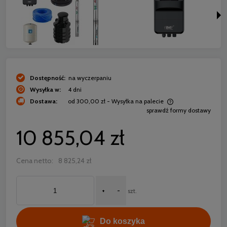
Dostępność:
na wyczerpaniu
Wysyłka w:
4 dni
Dostawa:
od 300,00 zł
- Wysyłka na palecie
sprawdź formy dostawy
Cena nie zawiera ewentualnych kosztów płatności
10 855,04 zł
Cena netto:
8 825,24 zł
+
-
szt.
Do koszyka