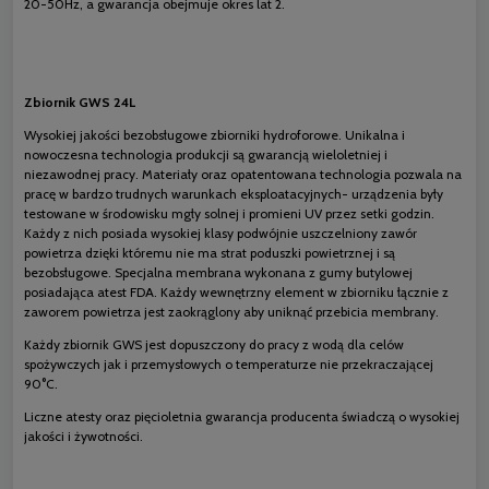
20-50Hz, a gwarancja obejmuje okres lat 2.
Zbiornik GWS 24L
Wysokiej jakości bezobsługowe zbiorniki hydroforowe. Unikalna i
nowoczesna technologia produkcji są gwarancją wieloletniej i
niezawodnej pracy. Materiały oraz opatentowana technologia pozwala na
pracę w bardzo trudnych warunkach eksploatacyjnych- urządzenia były
testowane w środowisku mgły solnej i promieni UV przez setki godzin.
Każdy z nich posiada wysokiej klasy podwójnie uszczelniony zawór
powietrza dzięki któremu nie ma strat poduszki powietrznej i są
bezobsługowe. Specjalna membrana wykonana z gumy butylowej
posiadająca atest FDA. Każdy wewnętrzny element w zbiorniku łącznie z
zaworem powietrza jest zaokrąglony aby uniknąć przebicia membrany.
Każdy zbiornik GWS jest dopuszczony do pracy z wodą dla celów
spożywczych jak i przemysłowych o temperaturze nie przekraczającej
90°C.
Liczne atesty oraz pięcioletnia gwarancja producenta świadczą o wysokiej
jakości i żywotności.