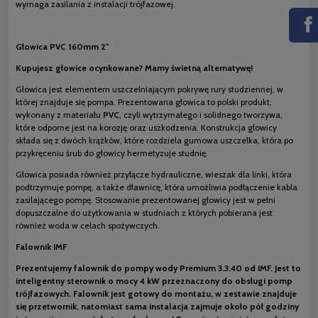
wymaga zasilania z instalacji trójfazowej.
Głowica PVC 160mm 2''
Kupujesz głowice ocynkowane? Mamy świetną alternatywę!
Głowica jest elementem uszczelniającym pokrywę rury studziennej, w
której znajduje się pompa. Prezentowana głowica to polski produkt,
wykonany z materiału
PVC
, czyli wytrzymałego i solidnego tworzywa,
które odporne jest na korozję oraz uszkodzenia. Konstrukcja głowicy
składa się z dwóch krążków, które rozdziela gumowa uszczelka, która po
przykręceniu śrub do głowicy hermetyzuje studnię.
Głowica posiada również przyłącze hydrauliczne, wieszak dla linki, która
podtrzymuje pompę, a także dławnicę, która umożliwia podłączenie kabla
zasilającego pompę. Stosowanie prezentowanej głowicy jest w pełni
dopuszczalne do użytkowania w studniach z których pobierana jest
również woda w celach spożywczych.
Falownik IMF
Prezentujemy
falownik do pompy wody
Premium 3.3.40 od
IMF
. Jest to
inteligentny sterownik o mocy 4 kW przeznaczony do obsługi pomp
trójfazowych. Falownik jest gotowy do montażu, w zestawie znajduje
się przetwornik, natomiast sama instalacja zajmuje około pół godziny