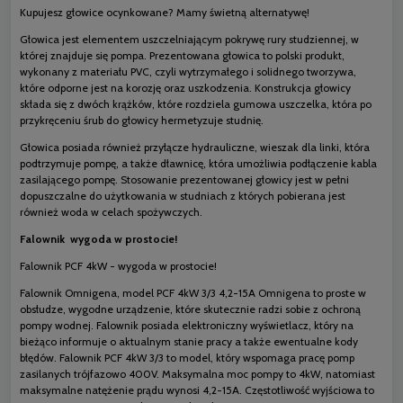
Kupujesz głowice ocynkowane? Mamy świetną alternatywę!
Głowica jest elementem uszczelniającym pokrywę rury studziennej, w
której znajduje się pompa. Prezentowana głowica to polski produkt,
wykonany z materiału PVC, czyli wytrzymałego i solidnego tworzywa,
które odporne jest na korozję oraz uszkodzenia. Konstrukcja głowicy
składa się z dwóch krążków, które rozdziela gumowa uszczelka, która po
przykręceniu śrub do głowicy hermetyzuje studnię.
Głowica posiada również przyłącze hydrauliczne, wieszak dla linki, która
podtrzymuje pompę, a także dławnicę, która umożliwia podłączenie kabla
zasilającego pompę. Stosowanie prezentowanej głowicy jest w pełni
dopuszczalne do użytkowania w studniach z których pobierana jest
również woda w celach spożywczych.
Falownik wygoda w prostocie!
Falownik PCF 4kW - wygoda w prostocie!
Falownik Omnigena, model PCF 4kW 3/3 4,2-15A Omnigena to proste w
obsłudze, wygodne urządzenie, które skutecznie radzi sobie z ochroną
pompy wodnej. Falownik posiada elektroniczny wyświetlacz, który na
bieżąco informuje o aktualnym stanie pracy a także ewentualne kody
błędów. Falownik PCF 4kW 3/3 to model, który wspomaga pracę pomp
zasilanych trójfazowo 400V. Maksymalna moc pompy to 4kW, natomiast
maksymalne natężenie prądu wynosi 4,2-15A. Częstotliwość wyjściowa to