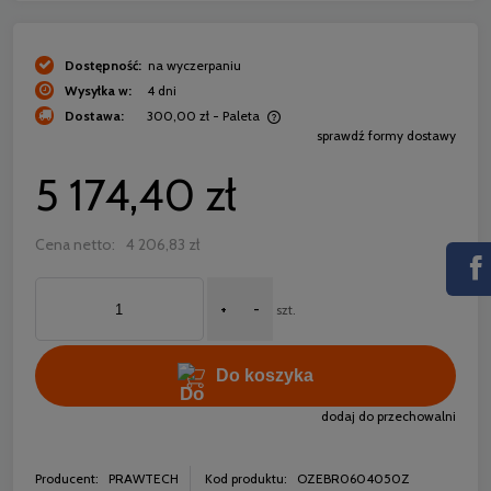
Dostępność:
na wyczerpaniu
Wysyłka w:
4 dni
Dostawa:
300,00 zł
- Paleta
sprawdź formy dostawy
Cena nie zawiera ewentualnych kosztów płatności
5 174,40 zł
Cena netto:
4 206,83 zł
+
-
szt.
Do koszyka
dodaj do przechowalni
Producent:
PRAWTECH
Kod produktu:
OZEBR0604050Z