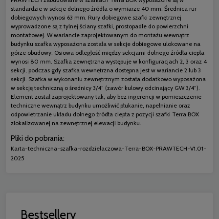
standardzie w sekcje dolnego źródła o wymiarze 40 mm. Średnica rur
dobiegowych wynosi 63 mm. Rury dobiegowe szafki zewnętrznej
wyprowadzone są z tylnej ściany szafki, prostopadle do powierzchni
montażowej. W wariancie zaprojektowanym do montażu wewnątrz
budynku szafka wyposażona została w sekcje dobiegowe ulokowane na
górze obudowy. Osiowa odległość między sekcjami dolnego źródła ciepła
wynosi 80 mm. Szafka zewnętrzna występuje w konfiguracjach 2, 3 oraz 4
sekcji, podczas gdy szafka wewnętrzna dostępna jest w wariancie 2 lub 3
sekcji. Szafka w wykonaniu zewnętrznym została dodatkowo wyposażona
w sekcję techniczną o średnicy 3/4” (zawór kulowy odcinający GW 3/4”).
Element został zaprojektowany tak, aby bez ingerencji w pomieszczenie
techniczne wewnątrz budynku umożliwić płukanie, napełnianie oraz
odpowietrzanie układu dolnego źródła ciepła z pozycji szafki Terra BOX
zlokalizowanej na zewnętrznej elewacji budynku.
Pliki do pobrania:
Karta-techniczna-szafka-rozdzielaczowa-Terra-BOX-PRAWTECH-V1.01-
2025
Bestsellery