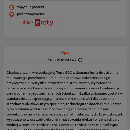
zapytaj o produkt
poleć znajomemu
Opis
Koszty dostawy
Cena nie zawiera ewentua
płatności
Obudowa szafki wielosekcyjnej Terra BOX wykonana jest z dwustronnie
malowanego proszkowo aluminium dodatkowo zabezpieczonego
antykorozyjnie. Wszystkie powierzchnie szafki zostały wyizolowane
termicznie matą kauczukową dla wyeliminowania zjawiska kondensacji
pary wodnej na jego zewnętrznych ściankach. Szafka wykonano została w
standardzie zabezpieczającym przez promieniami UV i dla uzyskania
szczelności obudowy użyto specjalnej technologii zakładek eliminujących
ryzyko zalania produktu zamontowanego na zewnętrznej elewacji
budynku przy np. intensywnych opadach atmosferycznych. Drzwiczki szafki
wyposażono w uszczelkę dla zminimalizowania efektu kondensacji pary
wodnej w komorze rozdzielacza. Wszystkie rozdzielacze wielosekcyjne
PRAWTECH zabudowane w szafkach Terra BOX wyposażone są w