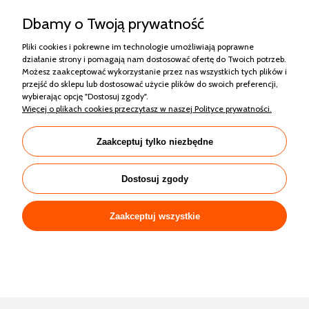
Dbamy o Twoją prywatność
Pliki cookies i pokrewne im technologie umożliwiają poprawne
działanie strony i pomagają nam dostosować ofertę do Twoich potrzeb.
Możesz zaakceptować wykorzystanie przez nas wszystkich tych plików i
przejść do sklepu lub dostosować użycie plików do swoich preferencji,
wybierając opcję "Dostosuj zgody".
RISEN RSM130-8-440M MONO HALF CUT
Więcej o plikach cookies przeczytasz w naszej Polityce prywatności.
CZARNA RAMA
Zaakceptuj tylko niezbędne
564,42 zł
Dostosuj zgody
Zaakceptuj wszystkie
Zakupy
Pomoc
Moje konto
Informacje