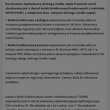
Rozdzielacz hydrauliczny dolnego źródła ciepła Prawtech serii R
zbudowany jest z dwóch belek kolektorowych wykonanych z materiału
HDPE100/RC z odejściami (tzw. sekcjami dolnego źródła ciepła):
– Belka kolektorowa zasilająca
wyposażona jest na każdej sekcji w
mosiężne przepływomierze liniowe o zakresie 8-38 l/min. Rotametry
umożliwiają regulację oraz odczyt przepływu oraz odcięcie danej sekcji
instalacji geotermalnej poprzez zintegrowany w korpusie przepływomierza
zawór kulowy.
– Belka kolektorowa powrotna
wyposażona jest na każdej sekcji w
kulowy zawór odcinający o wymiarze ¾” (komora MINI i OPTI) lub 1” w
korpusie PRO. Belka umożliwia pełne odcięcie przepływu indywidualnie dla
każdego obiegu dolnego źródła ciepła.
Ustawienie optymalnego i wymaganego przepływu należy dokonywać
wyłącznie poprzez regulację rotametrami. Zawory służą do odcinania
przepływu.
Każda z belek kolektorowych studni rozdzielaczowych TERRA
wyposażona jest w sekcję zaworową odpowietrzającą/napełniającą typu
GW o średnicy ¾” dla układów od 2 do 6 sekcji, oraz 1” dla większych
układów. Sekcja ta pozwala skutecznie wypłukać, napełnić jak również