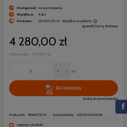
Dostępność:
na wyczerpaniu
Wysyłka w:
4 dni
Dostawa:
od 300,00 zł
- Wysyłka na palecie
sprawdź formy dostawy
Cena nie zawiera ewentualnych kosztów płatności
4 280,00 zł
Cena netto:
3 479,67 zł
+
-
szt.
Do koszyka
dodaj do przechowalni
Producent:
PRAWTECH
Kod produktu:
OZESZO064063
zapytaj o produkt