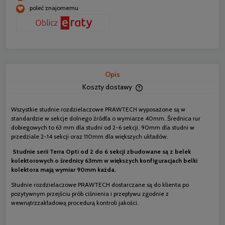
poleć znajomemu
Opis
Koszty dostawy
Cena nie zawiera ewentua
płatności
Wszystkie studnie rozdzielaczowe PRAWTECH wyposażone są w
standardzie w sekcje dolnego źródła o wymiarze 40mm. Średnica rur
dobiegowych to 63 mm dla studni od 2-6 sekcji, 90mm dla studni w
przedziale 2-14 sekcji oraz 110mm dla większych układów.
Studnie serii Terra Opti od 2 do 6 sekcji zbudowane są z belek
kolektorowych o średnicy 63mm w większych konfiguracjach belki
kolektora mają wymiar 90mm każda.
Studnie rozdzielaczowe PRAWTECH dostarczane są do klienta po
pozytywnym przejściu prób ciśnienia i przepływu zgodnie z
wewnątrzzakładową procedurą kontroli jakości.