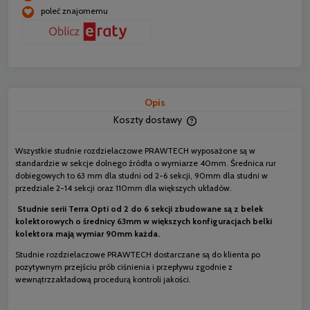
poleć znajomemu
Opis
Koszty dostawy
Cena nie zawiera ewentua
płatności
Wszystkie studnie rozdzielaczowe PRAWTECH wyposażone są w
standardzie w sekcje dolnego źródła o wymiarze 40mm. Średnica rur
dobiegowych to 63 mm dla studni od 2-6 sekcji, 90mm dla studni w
przedziale 2-14 sekcji oraz 110mm dla większych układów.
Studnie serii Terra Opti od 2 do 6 sekcji zbudowane są z belek
kolektorowych o średnicy 63mm w większych konfiguracjach belki
kolektora mają wymiar 90mm każda.
Studnie rozdzielaczowe PRAWTECH dostarczane są do klienta po
pozytywnym przejściu prób ciśnienia i przepływu zgodnie z
wewnątrzzakładową procedurą kontroli jakości.