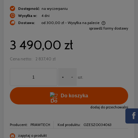
Dostępność:
na wyczerpaniu
Wysyłka w:
4 dni
Dostawa:
od 300,00 zł
- Wysyłka na palecie
sprawdź formy dostawy
Cena nie zawiera ewentualnych kosztów płatności
3 490,00 zł
Cena netto:
2 837,40 zł
+
-
szt.
Do koszyka
dodaj do przechowalni
Producent:
PRAWTECH
Kod produktu:
OZESZO034063
zapytaj o produkt