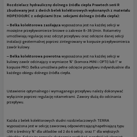
Rozdzielacz hydrauliczny dolnego źródła ciepła Prawtech serii R
zbudowany jest z dwóch belek kolektorowych wykonanych z materiału
HDPE100/RC z odejściami (tzw. sekcjami dolnego źródła ciepła):
– Belka kolektorowa zasilająca
wyposażona jest na każdej sekcji w
mosiężne przepływomierze liniowe o zakresie 8-38 l/min. Rotametry
umożliwiają regulację oraz odczyt przepływu oraz odcięcie danej sekcji
instalacji geotermalnej poprzez zintegrowany w korpusie przepływomierza
zawór kulowy.
– Belka kolektorowa powrotna
wyposażona jest na każdej sekcji w
kulowy zawór odcinający o wymiarze ¾” (komora MINI i OPTI) lub 1” w
korpusie PRO. Belka umożliwia pełne odcięcie przepływu indywidualnie dla
każdego obiegu dolnego źródła ciepła.
Ustawienie optymalnego i wymaganego przepływu należy dokonywać
wyłącznie poprzez regulację rotametrami. Zawory służą do odcinania
przepływu.
Każda z belek kolektorowych studni rozdzielaczowych TERRA
wyposażona jest w sekcję zaworową odpowietrzającą/napełniającą typu
GW o średnicy ¾” dla układów od 2 do 6 sekcji, oraz 1” dla większych
układów. Sekcja ta pozwala skutecznie wypłukać, napełnić jak również