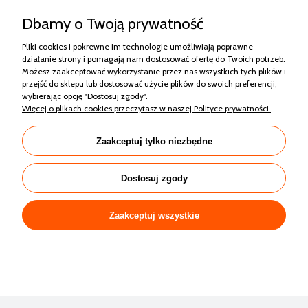
Dbamy o Twoją prywatność
Pliki cookies i pokrewne im technologie umożliwiają poprawne
działanie strony i pomagają nam dostosować ofertę do Twoich potrzeb.
Możesz zaakceptować wykorzystanie przez nas wszystkich tych plików i
przejść do sklepu lub dostosować użycie plików do swoich preferencji,
wybierając opcję "Dostosuj zgody".
RISEN RSM130-8-440M MONO HALF CUT
Więcej o plikach cookies przeczytasz w naszej Polityce prywatności.
CZARNA RAMA
Zaakceptuj tylko niezbędne
564,42 zł
Dostosuj zgody
Zaakceptuj wszystkie
Zakupy
Pomoc
Moje konto
Informacje