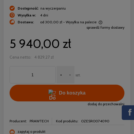
Dostępność:
na wyczerpaniu
Wysyłka w:
4 dni
Dostawa:
od 300,00 zł
- Wysyłka na palecie
sprawdź formy dostawy
Cena nie zawiera ewentualnych kosztów płatności
5 940,00 zł
Cena netto:
4 829,27 zł
+
-
szt.
Do koszyka
dodaj do przechowalni
Producent:
PRAWTECH
Kod produktu:
OZESRO074090
zapytaj o produkt