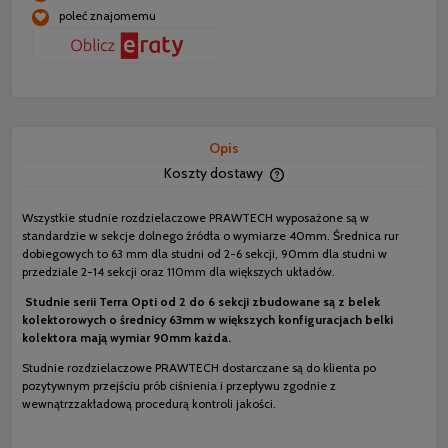
poleć znajomemu
Opis
Koszty dostawy
Cena nie zawiera ewentua
płatności
Wszystkie studnie rozdzielaczowe PRAWTECH wyposażone są w
standardzie w sekcje dolnego źródła o wymiarze 40mm. Średnica rur
dobiegowych to 63 mm dla studni od 2-6 sekcji, 90mm dla studni w
przedziale 2-14 sekcji oraz 110mm dla większych układów.
Studnie serii Terra Opti od 2 do 6 sekcji zbudowane są z belek
kolektorowych o średnicy 63mm w większych konfiguracjach belki
kolektora mają wymiar 90mm każda.
Studnie rozdzielaczowe PRAWTECH dostarczane są do klienta po
pozytywnym przejściu prób ciśnienia i przepływu zgodnie z
wewnątrzzakładową procedurą kontroli jakości.