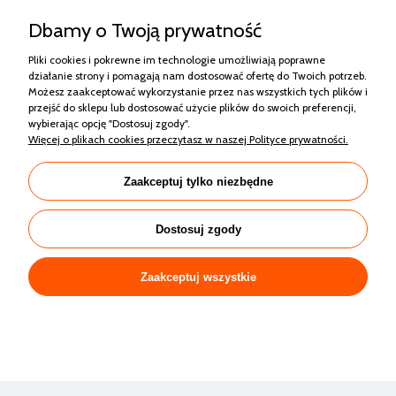
Dbamy o Twoją prywatność
Pliki cookies i pokrewne im technologie umożliwiają poprawne
działanie strony i pomagają nam dostosować ofertę do Twoich potrzeb.
Możesz zaakceptować wykorzystanie przez nas wszystkich tych plików i
przejść do sklepu lub dostosować użycie plików do swoich preferencji,
wybierając opcję "Dostosuj zgody".
RISEN RSM130-8-440M MONO HALF CUT
Więcej o plikach cookies przeczytasz w naszej Polityce prywatności.
CZARNA RAMA
Zaakceptuj tylko niezbędne
564,42 zł
Dostosuj zgody
Zaakceptuj wszystkie
Zakupy
Pomoc
Moje konto
Informacje