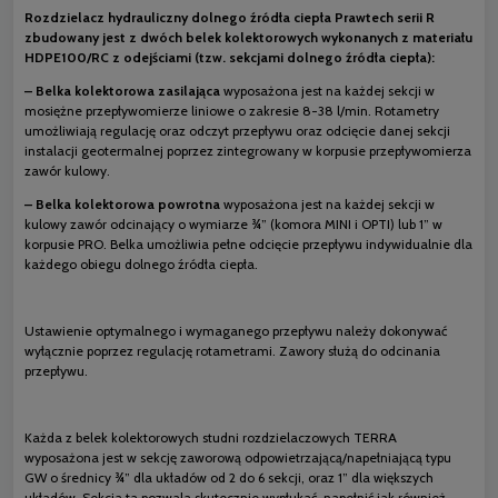
Rozdzielacz hydrauliczny dolnego źródła ciepła Prawtech serii R
zbudowany jest z dwóch belek kolektorowych wykonanych z materiału
HDPE100/RC z odejściami (tzw. sekcjami dolnego źródła ciepła):
– Belka kolektorowa zasilająca
wyposażona jest na każdej sekcji w
mosiężne przepływomierze liniowe o zakresie 8-38 l/min. Rotametry
umożliwiają regulację oraz odczyt przepływu oraz odcięcie danej sekcji
instalacji geotermalnej poprzez zintegrowany w korpusie przepływomierza
zawór kulowy.
– Belka kolektorowa powrotna
wyposażona jest na każdej sekcji w
kulowy zawór odcinający o wymiarze ¾” (komora MINI i OPTI) lub 1” w
korpusie PRO. Belka umożliwia pełne odcięcie przepływu indywidualnie dla
każdego obiegu dolnego źródła ciepła.
Ustawienie optymalnego i wymaganego przepływu należy dokonywać
wyłącznie poprzez regulację rotametrami. Zawory służą do odcinania
przepływu.
Każda z belek kolektorowych studni rozdzielaczowych TERRA
wyposażona jest w sekcję zaworową odpowietrzającą/napełniającą typu
GW o średnicy ¾” dla układów od 2 do 6 sekcji, oraz 1” dla większych
układów. Sekcja ta pozwala skutecznie wypłukać, napełnić jak również