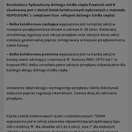
Rozdzielacz hydrauliczny dolnego źródła ciepła Prawtech serii R
zbudowany jest z dwóch belek kolektorowych wykonanych z materiału
HDPE100/RC z odejściami (tzw. sekcjami dolnego źródła ciepła):
– Belka kolektorowa zasilająca
wyposażona jest na każdej sekcji w
mosiężne przepływomierze liniowe o zakresie 8-38 l/min. Rotametry
umożliwiają regulację oraz odczyt przepływu oraz odcięcie danej sekcji
instalacji geotermalnej poprzez zintegrowany w korpusie przepływomierza
zawór kulowy.
– Belka kolektorowa powrotna
wyposażona jest na każdej sekcji w
kulowy zawór odcinający o wymiarze ¾” (komora MINI i OPTI) lub 1” w
korpusie PRO. Belka umożliwia pełne odcięcie przepływu indywidualnie dla
każdego obiegu dolnego źródła ciepła.
Ustawienie optymalnego i wymaganego przepływu należy dokonywać
wyłącznie poprzez regulację rotametrami. Zawory służą do odcinania
przepływu.
Każda z belek kolektorowych studni rozdzielaczowych TERRA
wyposażona jest w sekcję zaworową odpowietrzającą/napełniającą typu
GW o średnicy ¾” dla układów od 2 do 6 sekcji, oraz 1” dla większych
układów. Sekcja ta pozwala skutecznie wypłukać, napełnić jak również