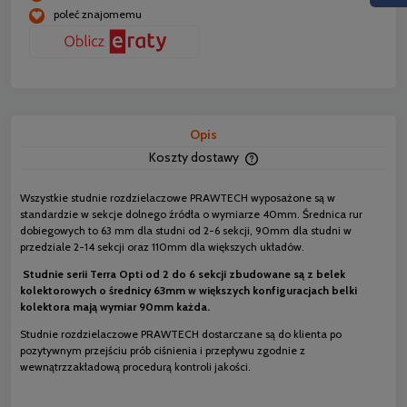
poleć znajomemu
Opis
Koszty dostawy
Cena nie zawiera ewentua
płatności
Wszystkie studnie rozdzielaczowe PRAWTECH wyposażone są w
standardzie w sekcje dolnego źródła o wymiarze 40mm. Średnica rur
dobiegowych to 63 mm dla studni od 2-6 sekcji, 90mm dla studni w
przedziale 2-14 sekcji oraz 110mm dla większych układów.
Studnie serii Terra Opti od 2 do 6 sekcji zbudowane są z belek
kolektorowych o średnicy 63mm w większych konfiguracjach belki
kolektora mają wymiar 90mm każda.
Studnie rozdzielaczowe PRAWTECH dostarczane są do klienta po
pozytywnym przejściu prób ciśnienia i przepływu zgodnie z
wewnątrzzakładową procedurą kontroli jakości.