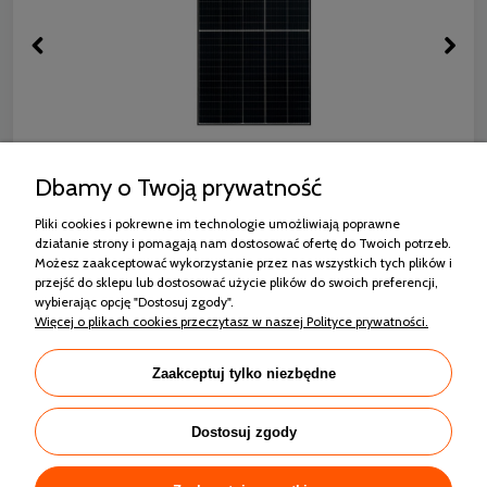
RISEN RSM130-8-440M MONO HALF CUT
Dbamy o Twoją prywatność
CZARNA RAMA
Pliki cookies i pokrewne im technologie umożliwiają poprawne
564,42 zł
działanie strony i pomagają nam dostosować ofertę do Twoich potrzeb.
Możesz zaakceptować wykorzystanie przez nas wszystkich tych plików i
przejść do sklepu lub dostosować użycie plików do swoich preferencji,
wybierając opcję "Dostosuj zgody".
Więcej o plikach cookies przeczytasz w naszej Polityce prywatności.
Zakupy
Zaakceptuj tylko niezbędne
Pomoc
Dostosuj zgody
Moje konto
Informacje