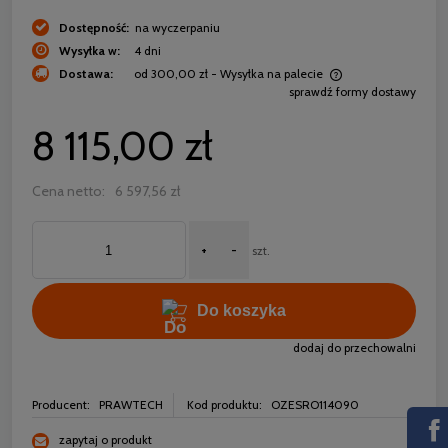
Dostępność:
na wyczerpaniu
Wysyłka w:
4 dni
Dostawa:
od 300,00 zł
- Wysyłka na palecie
sprawdź formy dostawy
Cena nie zawiera ewentualnych kosztów płatności
8 115,00 zł
Cena netto:
6 597,56 zł
+
-
szt.
Do koszyka
dodaj do przechowalni
Producent:
PRAWTECH
Kod produktu:
OZESRO114090
zapytaj o produkt