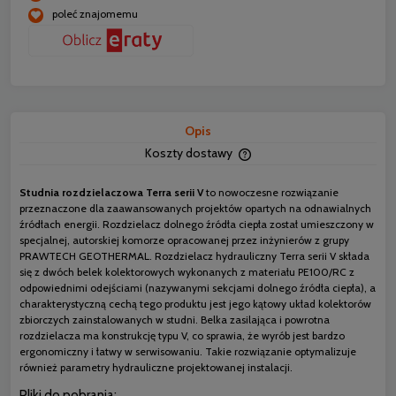
poleć znajomemu
Opis
Koszty dostawy
Cena nie zawiera ewentua
płatności
Studnia rozdzielaczowa Terra serii V
to nowoczesne rozwiązanie
przeznaczone dla zaawansowanych projektów opartych na odnawialnych
źródłach energii. Rozdzielacz dolnego źródła ciepła został umieszczony w
specjalnej, autorskiej komorze opracowanej przez inżynierów z grupy
PRAWTECH GEOTHERMAL. Rozdzielacz hydrauliczny Terra serii V składa
się z dwóch belek kolektorowych wykonanych z materiału PE100/RC z
odpowiednimi odejściami (nazywanymi sekcjami dolnego źródła ciepła), a
charakterystyczną cechą tego produktu jest jego kątowy układ kolektorów
zbiorczych zainstalowanych w studni. Belka zasilająca i powrotna
rozdzielacza ma konstrukcję typu V, co sprawia, że wyrób jest bardzo
ergonomiczny i łatwy w serwisowaniu. Takie rozwiązanie optymalizuje
również parametry hydrauliczne projektowanej instalacji.
Pliki do pobrania: