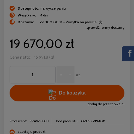
Dostępność:
na wyczerpaniu
Wysyłka w:
4 dni
Dostawa:
od 300,00 zł
- Wysyłka na palecie
sprawdź formy dostawy
Cena nie zawiera ewentualnych kosztów płatności
19 670,00 zł
Cena netto:
15 991,87 zł
+
-
szt.
Do koszyka
dodaj do przechowalni
Producent:
PRAWTECH
Kod produktu:
OZESZV194011
zapytaj o produkt