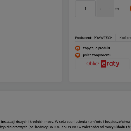
+
-
szt.
Producent:
PRAWTECH
Kod pr
zapytaj o produkt
poleć znajomemu
tualnych kosztów płatności
instalacji dużych i średnich mocy. W celu podniesienia komfortu i bezpieczeństwa
zykołnierzowych (od średnicy DN 100 do DN 150 w zależności od mocy układu i ś