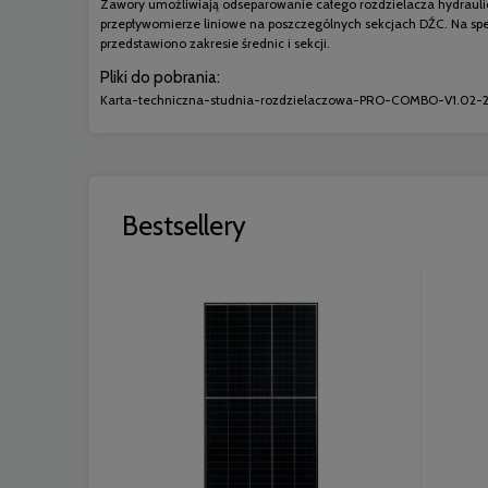
Zawory umożliwiają odseparowanie całego rozdzielacza hydrauli
przepływomierze liniowe na poszczególnych sekcjach DŹC. Na sp
przedstawiono zakresie średnic i sekcji.
Pliki do pobrania:
Karta-techniczna-studnia-rozdzielaczowa-PRO-COMBO-V1.02-
Bestsellery