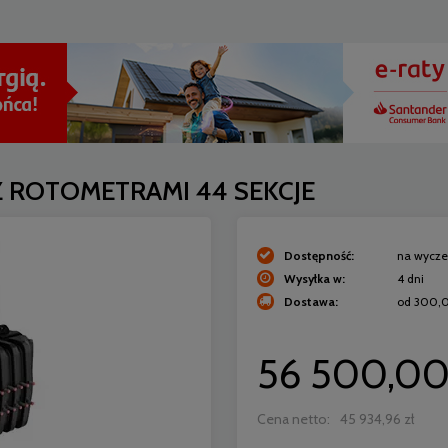
 ROTOMETRAMI 44 SEKCJE
Dostępność:
na wycze
Wysyłka w:
4 dni
Dostawa:
od 300,0
Cena nie zawiera 
56 500,00
płatności
Cena netto:
45 934,96 zł