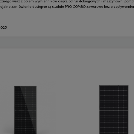
cznego wraz z polem wymienników ciepła od rur dobiegowych i maszynowni pompy
ecjalne zamówienie dostępne są studnie PRO COMBO zaworowe bez przepływomierzy
2025