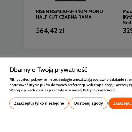
lar 490W
RISEN RSM130-8-440M MONO
Modu
4-V
HALF CUT CZARNA RAMA
JKM
Sre
564,42 zł
32
Zakupy
Pomoc
Dbamy o Twoją prywatność
Formy płatności
Polityka pryw
e-Raty Santander Consumer Bank
Regulamin s
Pliki cookies i pokrewne im technologie umożliwiają poprawne działanie str
Koszt dostawy
Sprawdź gwa
dostosować użycie plików do swoich preferencji, wybierając opcję "Dostosuj z
Reklamacje i zwroty
Więcej o plikach cookies przeczytasz w naszej Polityce prywatności.
Zaakceptuj tylko niezbędne
Dostosuj zgody
Zaakceptu