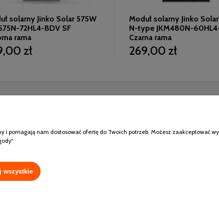
ł solarny Jinko Solar 575W
Moduł solarny Jinko Sol
575N-72HL4-BDV SF
N-type JKM480N-60HL4
brna rama
Czarna rama
9,00 zł
269,00 zł
Moje konto
atności
Logowanie
klepu
Moje zamówienia
ony i pomagają nam dostosować ofertę do Twoich potrzeb. Możesz zaakceptować wykor
rancję modułów Jinko
Przechowalnia
gody".
Ustawienia konta
j wszystkie