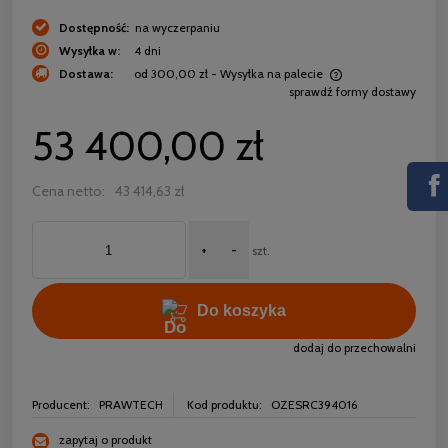
Dostępność:
na wyczerpaniu
Wysyłka w:
4 dni
Dostawa:
od 300,00 zł
- Wysyłka na palecie
sprawdź formy dostawy
Cena nie zawiera ewentualnych kosztów płatności
53 400,00 zł
Cena netto:
43 414,63 zł
+
-
szt.
Do koszyka
dodaj do przechowalni
Producent:
PRAWTECH
Kod produktu:
OZESRC394016
zapytaj o produkt