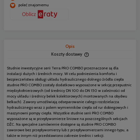
poleć znajomemu
Opis
Koszty dostawy
Cena nie zawiera ewentua
płatności
Studnie inwestycyjne serii Terra PRO COMBO przeznaczone są dla
instalacji dużych i średnich mocy. W celu podniesienia komfortu i
bezpieczeństwa obsługi układu hydraulicznego dolnego źródła ciepła
studnie PRO COMBO zostały dodatkowo wyposażone w sekcję przepustnic
międzykołnierzowych (od średnicy DN 100 do DN 150 w zależności od
mocy układu i średnicy belek kolektorowych) montowanych na obydwu
belkach). Zawory umożliwiają odseparowanie całego rozdzielacza
hydraulicznego wraz z polem wymienników ciepła od rur dobiegowych i
maszynowni pompy ciepła. Wszystkie studnie serii PRO COMBO
wyposażone są w przepływomierze liniowe na poszczególnych sekcjach
DŹC. Na specjalne zamówienie dostępne są studnie PRO COMBO
zaworowe bez przepływomierzy lub z przepływomierzami innego typu, a
także w innym niż przedstawiono zakresie średnic i sekcji.