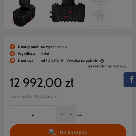
Dostępność:
na wyczerpaniu
Wysyłka w:
4 dni
Dostawa:
od 300,00 zł
- Wysyłka na palecie
sprawdź formy dostawy
Cena nie zawiera ewentualnych kosztów płatności
12 992,00 zł
Cena netto:
10 562,60 zł
+
-
szt.
Do koszyka