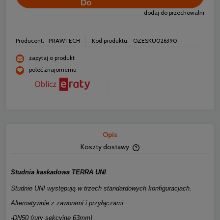
dodaj do przechowalni
Producent:
PRAWTECH
Kod produktu:
OZESKU026390
zapytaj o produkt
poleć znajomemu
Opis
Koszty dostawy
Cena nie zawiera ewentua
płatności
Studnia kaskadowa TERRA UNI
Studnie UNI występują w trzech standardowych konfiguracjach.
Alternatywnie z zaworami i przyłączami :
-DN50 (rury sekcyjne 63mm)