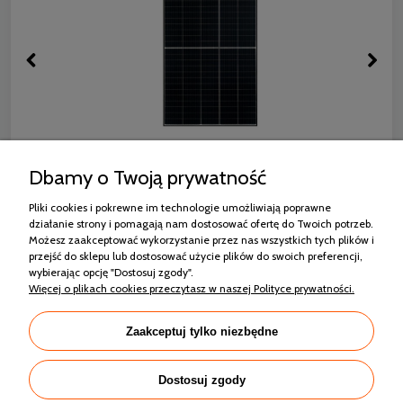
RISEN RSM130-8-440M MONO HALF CUT
Dbamy o Twoją prywatność
CZARNA RAMA
Pliki cookies i pokrewne im technologie umożliwiają poprawne
564,42 zł
działanie strony i pomagają nam dostosować ofertę do Twoich potrzeb.
Możesz zaakceptować wykorzystanie przez nas wszystkich tych plików i
przejść do sklepu lub dostosować użycie plików do swoich preferencji,
wybierając opcję "Dostosuj zgody".
Więcej o plikach cookies przeczytasz w naszej Polityce prywatności.
Zakupy
Zaakceptuj tylko niezbędne
Pomoc
Dostosuj zgody
Moje konto