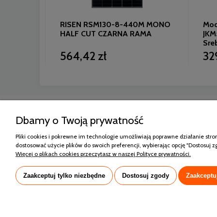
lar 490W
RISEN RSM130-8-440M MONO
Modu
4-V
HALF CUT CZARNA RAMA
JKM
Sre
564,42 zł
32
Zakupy
Pomoc
Dbamy o Twoją prywatność
Formy płatności
Polityka pryw
e-Raty Santander Consumer Bank
Regulamin s
Pliki cookies i pokrewne im technologie umożliwiają poprawne działanie str
Koszt dostawy
Sprawdź gwa
dostosować użycie plików do swoich preferencji, wybierając opcję "Dostosuj z
Reklamacje i zwroty
Więcej o plikach cookies przeczytasz w naszej Polityce prywatności.
Zaakceptuj tylko niezbędne
Dostosuj zgody
Zaakceptu