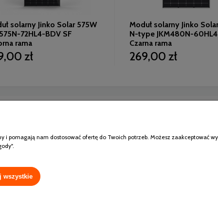
ł solarny Jinko Solar 575W
Moduł solarny Jinko Sol
575N-72HL4-BDV SF
N-type JKM480N-60HL4
brna rama
Czarna rama
9,00 zł
269,00 zł
Moje konto
atności
Logowanie
klepu
Moje zamówienia
ony i pomagają nam dostosować ofertę do Twoich potrzeb. Możesz zaakceptować wykor
rancję modułów Jinko
Przechowalnia
gody".
Ustawienia konta
j wszystkie