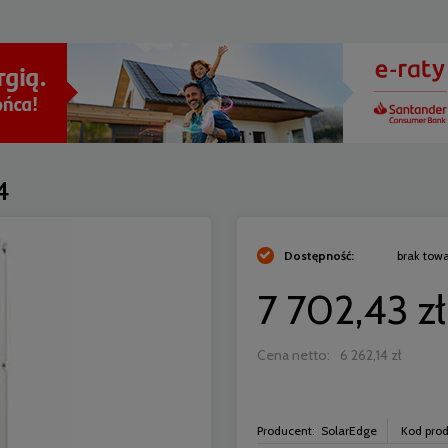
4
Dostępność:
brak tow
7 702,43 zł
Cena netto:
6 262,14 zł
Producent:
SolarEdge
Kod prod