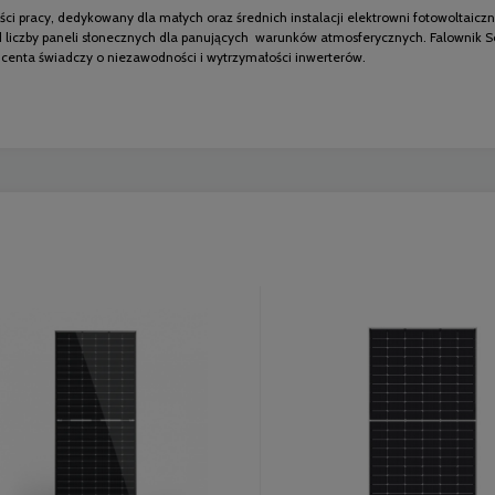
ości pracy, dedykowany dla małych oraz średnich instalacji elektrowni fotowoltaic
d liczby paneli słonecznych dla panujących warunków atmosferycznych. Falownik S
ducenta świadczy o niezawodności i wytrzymałości inwerterów.