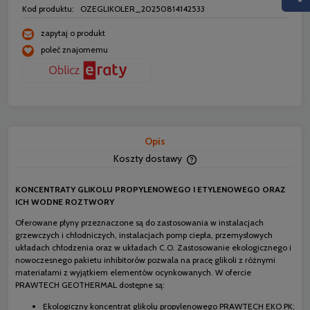
Kod produktu:
OZEGLIKOLER_20250814142533
zapytaj o produkt
poleć znajomemu
Opis
Koszty dostawy
Cena nie zawiera ewentua
płatności
KONCENTRATY GLIKOLU PROPYLENOWEGO I ETYLENOWEGO ORAZ
ICH WODNE ROZTWORY
Oferowane płyny przeznaczone są do zastosowania w instalacjach
grzewczych i chłodniczych, instalacjach pomp ciepła, przemysłowych
układach chłodzenia oraz w układach C.O. Zastosowanie ekologicznego i
nowoczesnego pakietu inhibitorów pozwala na pracę glikoli z różnymi
materiałami z wyjątkiem elementów ocynkowanych. W ofercie
PRAWTECH GEOTHERMAL dostępne są:
Ekologiczny koncentrat glikolu propylenowego PRAWTECH EKO PK;