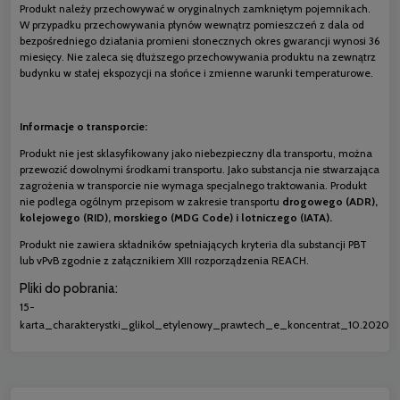
Produkt należy przechowywać w oryginalnych zamkniętym pojemnikach.
W przypadku przechowywania płynów wewnątrz pomieszczeń z dala od
bezpośredniego działania promieni słonecznych okres gwarancji wynosi 36
miesięcy. Nie zaleca się dłuższego przechowywania produktu na zewnątrz
budynku w stałej ekspozycji na słońce i zmienne warunki temperaturowe.
Informacje o transporcie:
Produkt nie jest sklasyfikowany jako niebezpieczny dla transportu, można
przewozić dowolnymi środkami transportu. Jako substancja nie stwarzająca
zagrożenia w transporcie nie wymaga specjalnego traktowania. Produkt
nie podlega ogólnym przepisom w zakresie transportu
drogowego (ADR),
kolejowego (RID), morskiego (MDG Code) i lotniczego (IATA).
Produkt nie zawiera składników spełniających kryteria dla substancji PBT
lub vPvB zgodnie z załącznikiem XIII rozporządzenia REACH.
Pliki do pobrania:
15-
karta_charakterystki_glikol_etylenowy_prawtech_e_koncentrat_10.2020