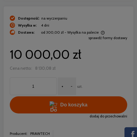
Dostępność:
na wyczerpaniu
Wysyłka w:
4 dni
Dostawa:
od 300,00 zł
- Wysyłka na palecie
sprawdź formy dostawy
Cena nie zawiera ewentualnych kosztów płatności
10 000,00 zł
Cena netto:
8 130,08 zł
+
-
szt.
Do koszyka
dodaj do przechowalni
Producent:
PRAWTECH