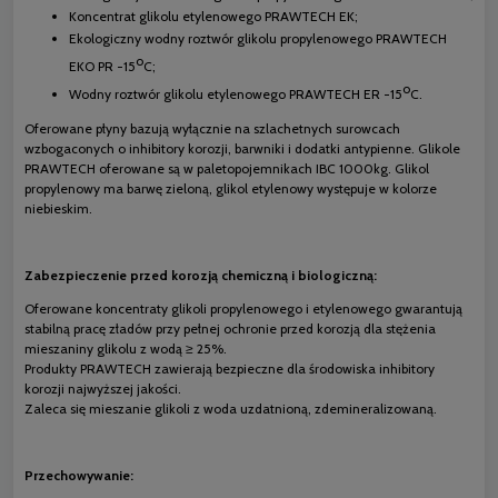
Koncentrat glikolu etylenowego PRAWTECH EK;
Ekologiczny wodny roztwór glikolu propylenowego PRAWTECH
o
EKO PR -15
C;
o
Wodny roztwór glikolu etylenowego PRAWTECH ER -15
C.
Oferowane płyny bazują wyłącznie na szlachetnych surowcach
wzbogaconych o inhibitory korozji, barwniki i dodatki antypienne. Glikole
PRAWTECH oferowane są w paletopojemnikach IBC 1000kg. Glikol
propylenowy ma barwę zieloną, glikol etylenowy występuje w kolorze
niebieskim.
Zabezpieczenie przed korozją chemiczną i biologiczną:
Oferowane koncentraty glikoli propylenowego i etylenowego gwarantują
stabilną pracę zładów przy pełnej ochronie przed korozją dla stężenia
mieszaniny glikolu z wodą ≥ 25%.
Produkty PRAWTECH zawierają bezpieczne dla środowiska inhibitory
korozji najwyższej jakości.
Zaleca się mieszanie glikoli z woda uzdatnioną, zdemineralizowaną.
Przechowywanie: