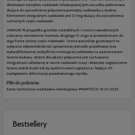
składowym kompletu nadstawki teleskopowej jest uszczelka polimerowa
służąca do uszczelnienia połączenia pomiędzy nadstawką a studnią.
Elementem integralnym nadstawki jest O-ring służący do uszczelnienia
ruchomych części nadstawki.
UWAGA! W przypadku gruntów niestabilnych i mocno nawodnionych
zalecamy zamówienie montażu drugiego O-ringu w przewidzianym do
tego frezie niższej części nadstawki. Ocena warunków gruntowych to
wyłączna odpowiedzialność uprawnionej jednostki projektowej oraz
wykwalifikowanej osoby/firmy montującej nadstawkę na wyznaczonym
terenie budowy. Istotne dla jakości połączenia jest zachowanie
integralności układanej w rancie nadstawki masy i właściwe zagęszczenie
terenu wokół studni tak by wyeliminować naprężenia i będące ich
następstwem deformacje posadowionego wyrobu.
Pliki do pobrania:
Karta-techniczna-nadstawka-teleskopowa-PRAWTECH-V1.01-2025
Bestsellery