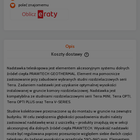
poleć znajomemu
Opis
Koszty dostawy
Cena nie zawiera ewentua
płatności
Nadstawka teleskopowa jest elementem akcesoryjnym systemu dolnych
źródeł ciepła PRAWTECH GEOTHERMAL. Element ma pomocnicze
zastosowanie przy zabudowie wybranych studni rozdzielaczowych serii
Terra. Zadaniem nadstawki jest uzyskanie optymalnej wysokości
instalowanej w gruncie komory rozdzielaczowej. Nadstawka jest
kompatybilna ze studniami rozdzielaczowymi serii Terra MINI, Terra OPTI,
Terra OPTI PLUS oraz Terra V-SERIES.
Studnie kolektorowe przeznaczone są do montażu w gruncie na zewnątrz
budynku. W celu zwiększenia głębokości posadowienia studni należy
zastosować nadstawkę wraz z uszczelką – produkty znajdują się w sekcji
akcesoryjnej dla dolnych źródeł ciepła PRAWTECH. Wysokość nadstawki
może być regulowana poprzez przesunięcie względem siebie dwóch części
teleskopu do żądanej wysokości w przedziale 590-960 mm. Elementem