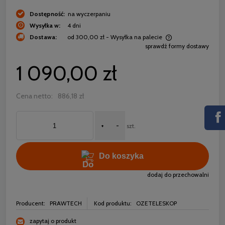
Dostępność:
na wyczerpaniu
Wysyłka w:
4 dni
Dostawa:
od 300,00 zł
- Wysyłka na palecie
sprawdź formy dostawy
Cena nie zawiera ewentualnych kosztów płatności
1 090,00 zł
Cena netto:
886,18 zł
+
-
szt.
Do koszyka
dodaj do przechowalni
Producent:
PRAWTECH
Kod produktu:
OZETELESKOP
zapytaj o produkt