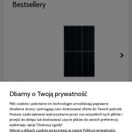
Bestsellery
RISEN RSM130-8-440M MONO HALF CUT
Dbamy o Twoją prywatność
CZARNA RAMA
Pliki cookies i pokrewne im technologie umożliwiają poprawne
564,42 zł
działanie strony i pomagają nam dostosować ofertę do Twoich potrzeb.
Możesz zaakceptować wykorzystanie przez nas wszystkich tych plików i
przejść do sklepu lub dostosować użycie plików do swoich preferencji,
wybierając opcję "Dostosuj zgody".
Więcej o plikach cookies przeczytasz w naszej Polityce prywatności.