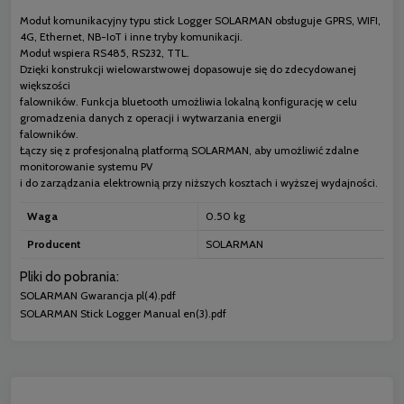
Moduł komunikacyjny typu stick Logger SOLARMAN obsługuje GPRS, WIFI,
4G, Ethernet, NB-IoT i inne tryby komunikacji.
Moduł wspiera RS485, RS232, TTL.
Dzięki konstrukcji wielowarstwowej dopasowuje się do zdecydowanej
większości
falowników. Funkcja bluetooth umożliwia lokalną konfigurację w celu
gromadzenia danych z operacji i wytwarzania energii
falowników.
Łączy się z profesjonalną platformą SOLARMAN, aby umożliwić zdalne
monitorowanie systemu PV
i do zarządzania elektrownią przy niższych kosztach i wyższej wydajności.
Waga
0.50 kg
Producent
SOLARMAN
Pliki do pobrania:
SOLARMAN Gwarancja pl(4).pdf
SOLARMAN Stick Logger Manual en(3).pdf