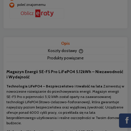
poleć znajomemu
Opis
Koszty dostawy
Cena nie zawiera ewentua
Produkty powiązane
płatności
Magazyn Energii SE-F5 Pro LiFePO4 5.12kWh – Niezawodność
i Wydajność
Technologia LiFePO4 – Bezpieczeństwo i trwałość na lata
Zainwestuj w
nowoczesne rozwiązanie do przechowywania energii. Magazyn energii
SE-F5 Pro o pojemności 5,12 kWh został oparty na zaawansowanej
technologii LiFePO4 (litowo-żelazowo-fosforanowej), która gwarantuje
najwyższy poziom bezpieczeństwa oraz wyjątkową żywotność. Urządzenie
oferuje ponad 6000 cykli pracy, co przekłada się na lata
bezproblemowego użytkowania i realne oszczędności w Twoim domowym
budżecie.