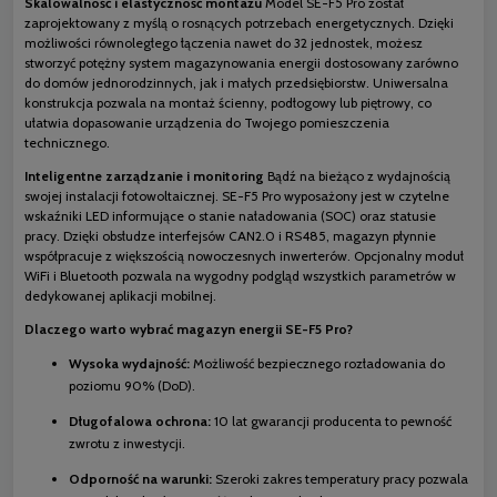
Skalowalność i elastyczność montażu
Model SE-F5 Pro został
zaprojektowany z myślą o rosnących potrzebach energetycznych. Dzięki
możliwości równoległego łączenia nawet do 32 jednostek, możesz
stworzyć potężny system magazynowania energii dostosowany zarówno
do domów jednorodzinnych, jak i małych przedsiębiorstw. Uniwersalna
konstrukcja pozwala na montaż ścienny, podłogowy lub piętrowy, co
ułatwia dopasowanie urządzenia do Twojego pomieszczenia
technicznego.
Inteligentne zarządzanie i monitoring
Bądź na bieżąco z wydajnością
swojej instalacji fotowoltaicznej. SE-F5 Pro wyposażony jest w czytelne
wskaźniki LED informujące o stanie naładowania (SOC) oraz statusie
pracy. Dzięki obsłudze interfejsów CAN2.0 i RS485, magazyn płynnie
współpracuje z większością nowoczesnych inwerterów. Opcjonalny moduł
WiFi i Bluetooth pozwala na wygodny podgląd wszystkich parametrów w
dedykowanej aplikacji mobilnej.
Dlaczego warto wybrać magazyn energii SE-F5 Pro?
Wysoka wydajność:
Możliwość bezpiecznego rozładowania do
poziomu 90% (DoD).
Długofalowa ochrona:
10 lat gwarancji producenta to pewność
zwrotu z inwestycji.
Odporność na warunki:
Szeroki zakres temperatury pracy pozwala