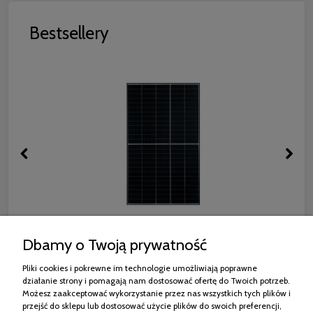
Bestsellery
RISEN RSM130-8-440M MONO HALF CUT
Dbamy o Twoją prywatność
CZARNA RAMA
Pliki cookies i pokrewne im technologie umożliwiają poprawne
564,42 zł
działanie strony i pomagają nam dostosować ofertę do Twoich potrzeb.
Możesz zaakceptować wykorzystanie przez nas wszystkich tych plików i
przejść do sklepu lub dostosować użycie plików do swoich preferencji,