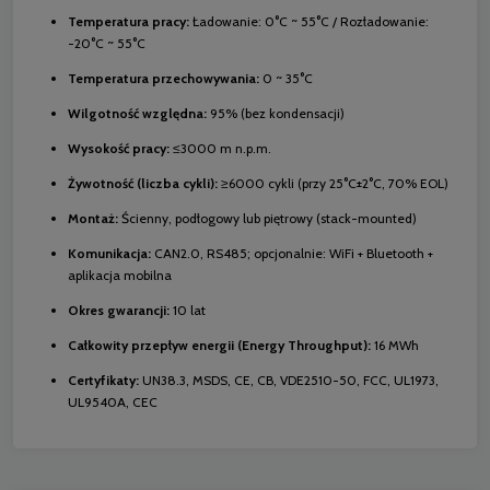
Temperatura pracy:
Ładowanie: 0°C ~ 55°C / Rozładowanie:
-20°C ~ 55°C
Temperatura przechowywania:
0 ~ 35°C
Wilgotność względna:
95% (bez kondensacji)
Wysokość pracy:
≤3000 m n.p.m.
Żywotność (liczba cykli):
≥6000 cykli (przy 25°C±2°C, 70% EOL)
Montaż:
Ścienny, podłogowy lub piętrowy (stack-mounted)
Komunikacja:
CAN2.0, RS485; opcjonalnie: WiFi + Bluetooth +
aplikacja mobilna
Okres gwarancji:
10 lat
Całkowity przepływ energii (Energy Throughput):
16 MWh
Certyfikaty:
UN38.3, MSDS, CE, CB, VDE2510-50, FCC, UL1973,
UL9540A, CEC