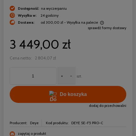
Dostępność:
na wyczerpaniu
Wysyłka w:
24 godziny
Dostawa:
od 300,00 zł
- Wysyłka na palecie
sprawdź formy dostawy
Cena nie zawiera ewentualnych kosztów płatności
3 449,00 zł
Cena netto:
2 804,07 zł
+
-
szt.
Do koszyka
dodaj do przechowalni
Producent:
Deye
Kod produktu:
DEYE SE-F5 PRO-C
zapytaj o produkt