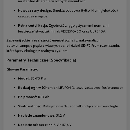
na stabilne działanie w różnych warunkach.
Nowoczesny design:
Smukła obudowa (tylko 14 cm głębokości)
oszczędza miejsce.
Pełna certyfikacja:
Zgodność z rygorystycznymi normami
bezpieczeństwa, takimi jak VDE2510-50 oraz UL9540A.
Zapewnij sobie niezależność energetyczną i zmaksymalizuj
autokonsumpcję prądu z własnych paneli dzięki SE-F5 Pro – rozwiązaniu,
które łączy ekologię z realnym zyskiem.
Parametry Techniczne (Specyfikacja)
Główne Parametry:
Model:
SE-F5 Pro
Rodzaj ogniw (Chemia):
LiFePO4 (Litowo-żelazowo-fosforanowe)
Pojemność:
100 Ah
Skalowalność:
Maksymalnie 32 jednostki połączone równolegle
Napięcie znamionowe:
51,2 V
Napięcie robocze:
44,8 V ~ 57,6 V