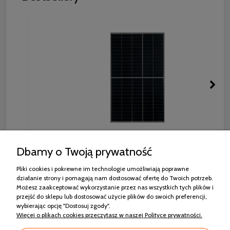
RISEN RSM130-8-440M MONO HALF CUT
Dbamy o Twoją prywatność
CZARNA RAMA
Pliki cookies i pokrewne im technologie umożliwiają poprawne
564,42 zł
działanie strony i pomagają nam dostosować ofertę do Twoich potrzeb.
Możesz zaakceptować wykorzystanie przez nas wszystkich tych plików i
przejść do sklepu lub dostosować użycie plików do swoich preferencji,
wybierając opcję "Dostosuj zgody".
Więcej o plikach cookies przeczytasz w naszej Polityce prywatności.