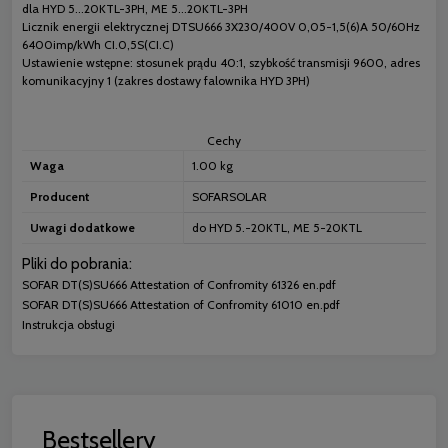
dla HYD 5...20KTL-3PH, ME 5...20KTL-3PH
Licznik energii elektrycznej DTSU666 3X230/400V 0,05-1,5(6)A 50/60Hz
6400imp/kWh CI.0,5S(CI.C)
Ustawienie wstępne: stosunek prądu 40:1, szybkość transmisji 9600, adres
komunikacyjny 1 (zakres dostawy falownika HYD 3PH)
Cechy
Waga
1.00 kg
Producent
SOFARSOLAR
Uwagi dodatkowe
do HYD 5.-20KTL, ME 5-20KTL
Pliki do pobrania:
SOFAR DT(S)SU666 Attestation of Confromity 61326 en.pdf
SOFAR DT(S)SU666 Attestation of Confromity 61010 en.pdf
Instrukcja obsługi
Bestsellery