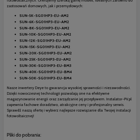
fotowoltaicznych. Oferujemy szeroką gamę modeli, idealnych zarówno do
zastosowań domowych, jak i przemysłowych:
SUN-5K-SG01HP3-EU-AM2
SUN-6K-SG01HP3-EU-AM2
SUN-8K-SG01HP3-EU-AM2
SUN-10K-SG01HP3-EU-AM2
SUN-12K-SG01HP3-EU-AM2
SUN-15K-SG01HP3-EU-AM2
SUN-20K-SG01HP3-EU-AM2
SUN-25K-SG01HP3-EU-AM2
SUN-30K-SG01HP3-EU-BM3
SUN-40K-SG01HP3-EU-BM4
SUN-50K-SG01HP3-EU-BM4
Nasze inwertery Deye to gwarancja wysokiej sprawności i niezawodności.
Dzięki nowoczesnej technologii pozwalają one na efektywne
magazynowanie energii oraz zarządzanie jej przepływem. Instalator-PV.pl
zapewnia fachowe doradztwo, atrakcyjne ceny i profesjonalny serwis.
Sprawdź naszą ofertę i wybierz najlepsze rozwiązanie dla Twojej instalacji
fotowoltaicznej!
Pliki do pobrania: