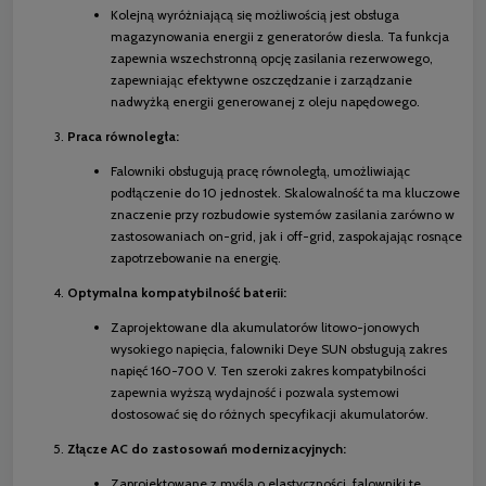
Kolejną wyróżniającą się możliwością jest obsługa
magazynowania energii z generatorów diesla. Ta funkcja
zapewnia wszechstronną opcję zasilania rezerwowego,
zapewniając efektywne oszczędzanie i zarządzanie
nadwyżką energii generowanej z oleju napędowego.
Praca równoległa:
Falowniki obsługują pracę równoległą, umożliwiając
podłączenie do 10 jednostek. Skalowalność ta ma kluczowe
znaczenie przy rozbudowie systemów zasilania zarówno w
zastosowaniach on-grid, jak i off-grid, zaspokajając rosnące
zapotrzebowanie na energię.
Optymalna kompatybilność baterii:
Zaprojektowane dla akumulatorów litowo-jonowych
wysokiego napięcia, falowniki Deye SUN obsługują zakres
napięć 160-700 V. Ten szeroki zakres kompatybilności
zapewnia wyższą wydajność i pozwala systemowi
dostosować się do różnych specyfikacji akumulatorów.
Złącze AC do zastosowań modernizacyjnych:
Zaprojektowane z myślą o elastyczności, falowniki te