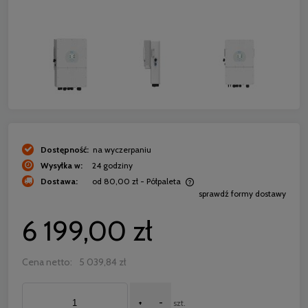
Dostępność:
na wyczerpaniu
Wysyłka w:
24 godziny
Dostawa:
od 80,00 zł
- Półpaleta
sprawdź formy dostawy
Cena nie zawiera ewentualnych kosztów płatności
6 199,00 zł
Cena netto:
5 039,84 zł
+
-
szt.