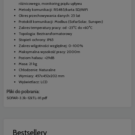
różnicowego, monitoring prądu upływu
Metody komunikacji: RS485/karta SD/WiFi
Okres przechowywania danych: 25 lat
Protokół komunikacji: Modbus (SofarSolar, Sunspec)
Zakres temperatury pracy: od -25°C do +60°C
Topologia: Beztransformatorowy
Stopień ochrony: IP65
Zakres wilgotności względnej: 0-100%
Maksymalna wysokość pracy: 2000m
Poziom hałasu: <29dB
Masa: 21 kg
Chłodzenie: Naturalne
Wymiary: 457x452x202 mm
Wyświetlacz: LCD
Pliki do pobrania:
SOFAR-3.3k-12kTL-X1.pdf
Bestsellery