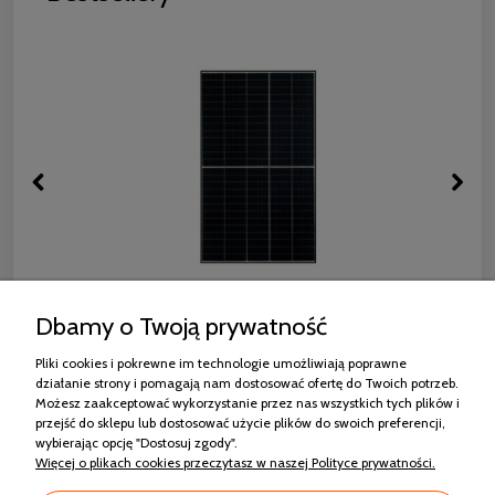
RISEN RSM130-8-440M MONO HALF CUT
Dbamy o Twoją prywatność
CZARNA RAMA
Pliki cookies i pokrewne im technologie umożliwiają poprawne
564,42 zł
działanie strony i pomagają nam dostosować ofertę do Twoich potrzeb.
Możesz zaakceptować wykorzystanie przez nas wszystkich tych plików i
przejść do sklepu lub dostosować użycie plików do swoich preferencji,
wybierając opcję "Dostosuj zgody".
Więcej o plikach cookies przeczytasz w naszej Polityce prywatności.