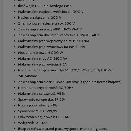
Ilość wejść DC: 1 dla każdego MPPT
Maksymalne napięcie wejściowe: 1000 V
Napięcie załączenia: 200 V
Znamionowe napięcie pracy: 600 V
Zakres napięcia pracy MPPT: 160V-960V
Zakres napięcia dla pełnej mocy MPPT: 290C-840C
Maksymalny prąd wejściowy na MPPT: 11A/11A
Maksymalny prąd zwarciowy na MPPT: 14A
Moc znamionowa: 6 000 W
Maksymalna moc AC: 6600 VA
Maksymalny prąd wyjścia: 9,6A
Nominalne napięcie sieci: 3/N/PE, 220/380Vac, 230/400Vac,
240/415Vac
Zakres napięcia sieci: 310Vac-480Vac (zgodnie z normą krajową)
Nominalna częstotliwość: 50/60Hz
Maksymalna sprawność: 98%
Sprawność europejska: 97,5%
Nocny pobór własny: <1W
Sprawność MPPT: >99,9%
Odwrotna biegunowość DC: TAK
Wyłącznik DC: TAK
Bezpieczeństwo: przed pracą wyspową, monitoring prądu