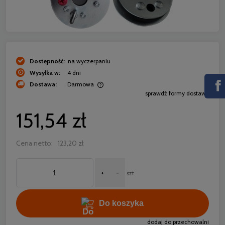
Dostępność:
na wyczerpaniu
Wysyłka w:
4 dni
Dostawa:
Darmowa
sprawdź formy dostawy
Cena nie zawiera ewentualnych kosztów płatności
151,54 zł
Cena netto:
123,20 zł
+
-
szt.
Do koszyka
dodaj do przechowalni