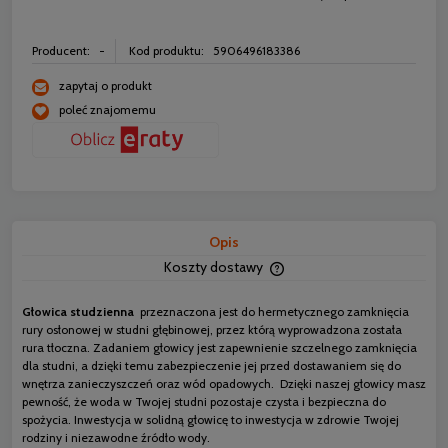
Producent:
-
Kod produktu:
5906496183386
zapytaj o produkt
poleć znajomemu
Opis
Koszty dostawy
Cena nie zawiera ewentua
płatności
Głowica studzienna
przeznaczona jest do hermetycznego zamknięcia
rury osłonowej w studni głębinowej, przez którą wyprowadzona została
rura tłoczna. Zadaniem głowicy jest zapewnienie szczelnego zamknięcia
dla studni, a dzięki temu zabezpieczenie jej przed dostawaniem się do
wnętrza zanieczyszczeń oraz wód opadowych. Dzięki naszej głowicy masz
pewność, że woda w Twojej studni pozostaje czysta i bezpieczna do
spożycia. Inwestycja w solidną głowicę to inwestycja w zdrowie Twojej
rodziny i niezawodne źródło wody.