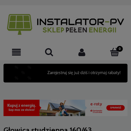
Głowica studzienna 160/63