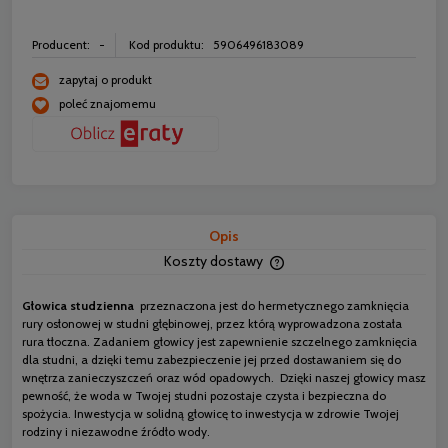
Producent:
-
Kod produktu:
5906496183089
zapytaj o produkt
poleć znajomemu
Opis
Koszty dostawy
Cena nie zawiera ewentua
płatności
Głowica studzienna
przeznaczona jest do hermetycznego zamknięcia
rury osłonowej w studni głębinowej, przez którą wyprowadzona została
rura tłoczna. Zadaniem głowicy jest zapewnienie szczelnego zamknięcia
dla studni, a dzięki temu zabezpieczenie jej przed dostawaniem się do
wnętrza zanieczyszczeń oraz wód opadowych. Dzięki naszej głowicy masz
pewność, że woda w Twojej studni pozostaje czysta i bezpieczna do
spożycia. Inwestycja w solidną głowicę to inwestycja w zdrowie Twojej
rodziny i niezawodne źródło wody.