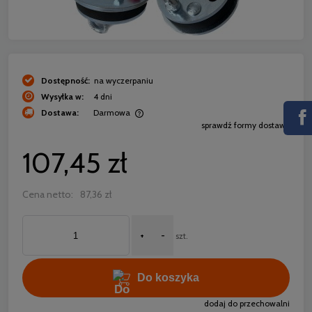
Dostępność:
na wyczerpaniu
Wysyłka w:
4 dni
Dostawa:
Darmowa
sprawdź formy dostawy
Cena nie zawiera ewentualnych kosztów płatności
107,45 zł
Cena netto:
87,36 zł
+
-
szt.
Do koszyka
dodaj do przechowalni