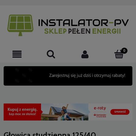
Głowica studzienna 125/40