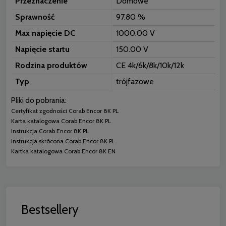
Przeznaczenie
Domowe
Sprawność
97.80 %
Max napięcie DC
1000.00 V
Napięcie startu
150.00 V
Rodzina produktów
CE 4k/6k/8k/10k/12k
Typ
trójfazowe
Pliki do pobrania:
Certyfikat zgodności Corab Encor 8K PL
Karta katalogowa Corab Encor 8K PL
Instrukcja Corab Encor 8K PL
Instrukcja skrócona Corab Encor 8K PL
Kartka katalogowa Corab Encor 8K EN
Bestsellery