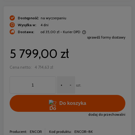
Dostępność:
na wyczerpaniu
Wysyłka w:
4 dni
Dostawa:
od 35,00 zł
- Kurier DPD
sprawdź formy dostawy
Cena nie zawiera ewentualnych kosztów płatności
5 799,00 zł
Cena netto:
4 714,63 zł
+
-
szt.
Do koszyka
dodaj do przechowalni
Producent:
ENCOR
Kod produktu:
ENCOR-8K