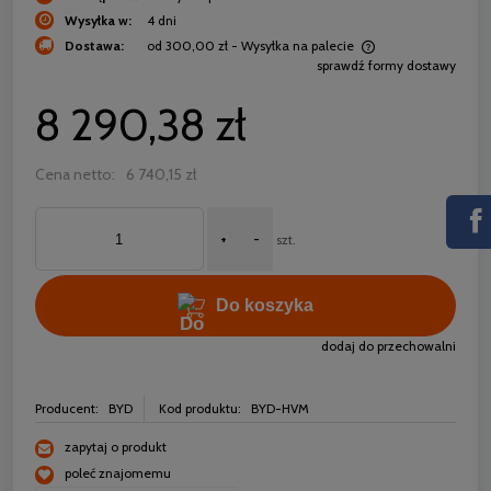
Wysyłka w:
4 dni
Dostawa:
od 300,00 zł
- Wysyłka na palecie
sprawdź formy dostawy
Cena nie zawiera ewentualnych kosztów płatności
8 290,38 zł
Cena netto:
6 740,15 zł
+
-
szt.
Do koszyka
dodaj do przechowalni
Producent:
BYD
Kod produktu:
BYD-HVM
zapytaj o produkt
poleć znajomemu