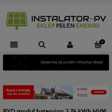
BYD moduł bateryjny 2,76 kWh HVM