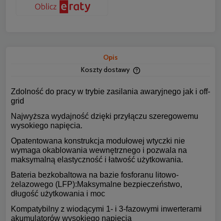
Opis
Koszty dostawy
Cena nie zawiera ewentua
płatności
Zdolność do pracy w trybie zasilania awaryjnego jak i off-
grid
Najwyższa wydajność dzięki przyłączu szeregowemu
wysokiego napięcia.
Opatentowana konstrukcja modułowej wtyczki nie
wymaga okablowania
wewnętrznego i pozwala na
maksymalną elastyczność i łatwość użytkowania.
Bateria bezkobaltowa na bazie fosforanu litowo-
żelazowego (LFP):
Maksymalne bezpieczeństwo,
długość użytkowania i moc
Kompatybilny z wiodącymi 1- i 3-fazowymi inwerterami
akumulatorów wysokiego napięcia