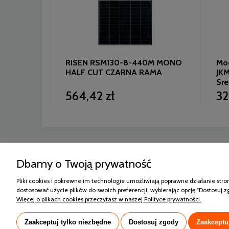
lar 490W
RISEN RSM130-8-440M MONO
Modu
4-V
HALF CUT CZARNA RAMA
JKM
Sre
564,42 zł
32
Zakupy
Pomoc
Dbamy o Twoją prywatność
Formy płatności
Polityka pryw
e-Raty Santander Consumer Bank
Regulamin s
Pliki cookies i pokrewne im technologie umożliwiają poprawne działanie str
Koszt dostawy
Sprawdź gwa
dostosować użycie plików do swoich preferencji, wybierając opcję "Dostosuj z
Reklamacje i zwroty
Więcej o plikach cookies przeczytasz w naszej Polityce prywatności.
Zaakceptuj tylko niezbędne
Dostosuj zgody
Zaakceptu