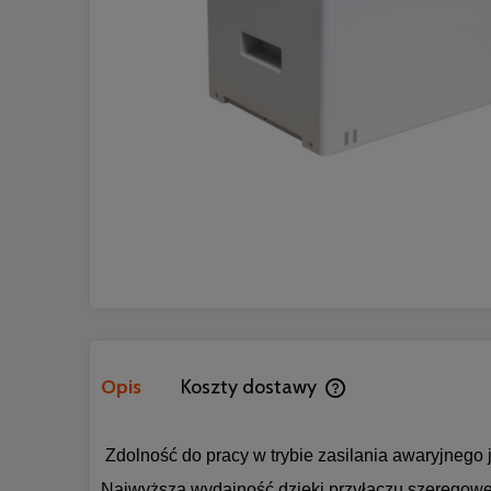
Opis
Koszty dostawy
Cena nie zawiera ewen
Zdolność do pracy w trybie zasilania awaryjnego ja
Najwyższa wydajność dzięki przyłączu szeregow