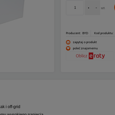
+
-
szt.
Producent:
BYD
Kod produktu:
zapytaj o produkt
poleć znajomemu
tualnych kosztów płatności
k i off-grid
emu wysokiego napięcia.