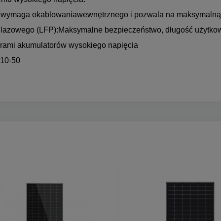
e wymaga okablowania
wewnętrznego i pozwala na maksymalną e
elazowego (LFP):
Maksymalne bezpieczeństwo, długość użytkow
erami akumulatorów wysokiego napięcia
510-50