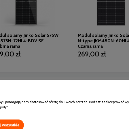
ł solarny Jinko Solar 575W
Moduł solarny Jinko Sol
575N-72HL4-BDV SF
N-type JKM480N-60HL4
brna rama
Czarna rama
9,00 zł
269,00 zł
Moje konto
atności
Logowanie
klepu
Moje zamówienia
ony i pomagają nam dostosować ofertę do Twoich potrzeb. Możesz zaakceptować wykor
rancję modułów Jinko
Przechowalnia
gody".
Ustawienia konta
j wszystkie