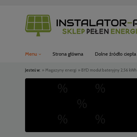
Menu
Strona główna
Dolne źródło ciepła
Jesteś w:
»
Magazyny energi
»
BYD moduł bateryjny 2,56 kW