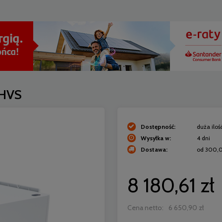
 HVS
Dostępność:
duża iloś
Wysyłka w:
4 dni
Dostawa:
od 300,0
Cena nie zawiera 
8 180,61 zł
płatności
Cena netto:
6 650,90 zł