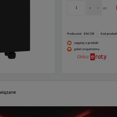
+
-
szt.
Producent:
ENCOR
Kod produkt
zapytaj o produkt
poleć znajomemu
wiązane
tualnych kosztów płatności