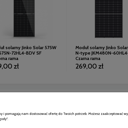
ł solarny Jinko Solar 575W
Moduł solarny Jinko Sol
575N-72HL4-BDV SF
N-type JKM480N-60HL4
brna rama
Czarna rama
9,00 zł
269,00 zł
Moje konto
atności
Logowanie
klepu
Moje zamówienia
ony i pomagają nam dostosować ofertę do Twoich potrzeb. Możesz zaakceptować wykor
rancję modułów Jinko
Przechowalnia
gody".
Ustawienia konta