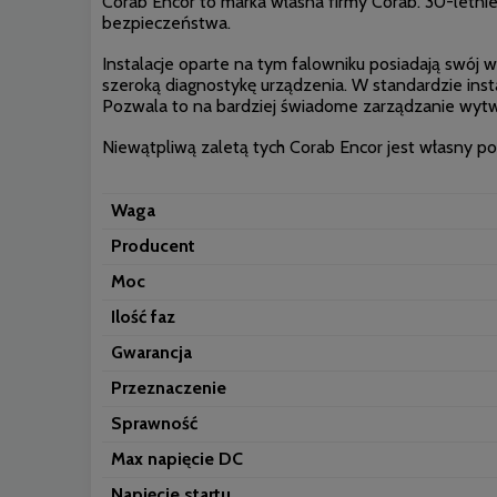
Corab Encor to marka własna firmy Corab. 30-letni
bezpieczeństwa.
Instalacje oparte na tym falowniku posiadają swój w
szeroką diagnostykę urządzenia. W standardzie inst
Pozwala to na bardziej świadome zarządzanie wytw
Niewątpliwą zaletą tych Corab Encor jest własny pol
Waga
Producent
Moc
Ilość faz
Gwarancja
Przeznaczenie
Sprawność
Max napięcie DC
Napięcie startu