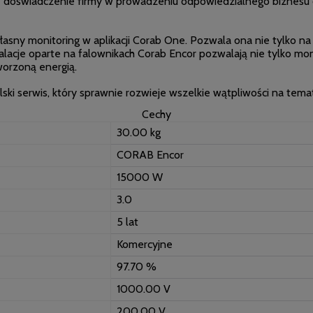
e doświadczenie firmy w prowadzeniu odpowiedzialnego biznesu or
łasny monitoring w aplikacji Corab One. Pozwala ona nie tylko na 
alacje oparte na falownikach Corab Encor pozwalają nie tylko mon
orzoną energią.
ski serwis, który sprawnie rozwieje wszelkie wątpliwości na tema
Cechy
30.00 kg
CORAB Encor
15000 W
3.0
5 lat
Komercyjne
97.70 %
1000.00 V
200.00 V