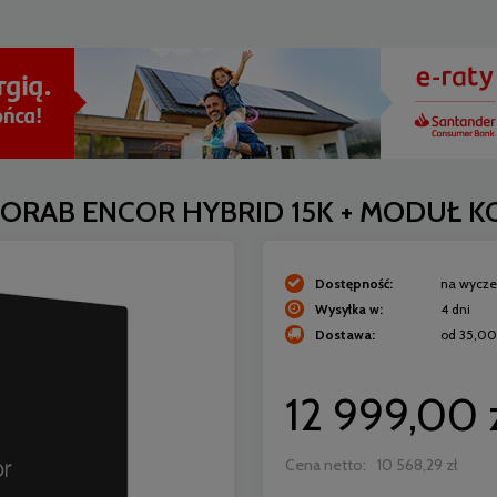
y CORAB ENCOR HYBRID 15K + MODUŁ 
Dostępność:
na wycze
Wysyłka w:
4 dni
Dostawa:
od 35,00
Cena nie zawiera ewentualn
12 999,00 
płatności
Cena netto:
10 568,29 zł