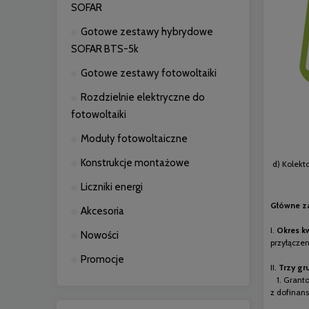
SOFAR
Gotowe zestawy hybrydowe
SOFAR BTS-5k
Gotowe zestawy fotowoltaiki
Rozdzielnie elektryczne do
fotowoltaiki
Moduły fotowoltaiczne
Konstrukcje montażowe
d) Kolekto
Liczniki energi
Główne z
Akcesoria
I.
Okres k
Nowości
przyłączen
Promocje
II.
Trzy gr
1. Grantob
z dofinans