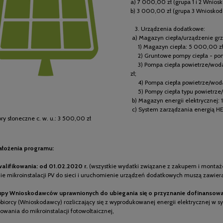
a) 7 000,00 zł (grupa 1 i 2 Wnio
b) 3 000,00 zł (grupa 3 Wniosko
3. Urządzenia dodatkowe:
a) Magazyn ciepła/urządzenie gr
1) Magazyn ciepła: 5 000,00 zł
2) Gruntowe pompy ciepła - pom
3) Pompa ciepła powietrze/woda 
zł;
4) Pompa ciepła powietrze/woda:
5) Pompy ciepła typu powietrze/
b) Magazyn energii elektrycznej:
c) System zarządzania energią 
ry słoneczne c. w. u.: 3 500,00 zł
ałożenia programu:
walifikowania: od 01.02.2020 r.
(wszystkie wydatki związane z zakupem i montaż
ie mikroinstalacji PV do sieci i uruchomienie urządzeń dodatkowych muszą zawierać
upy Wnioskodawców uprawnionych do ubiegania się o przyznanie dofinansowa
iorcy (Wnioskodawcy) rozliczający się z wyprodukowanej energii elektrycznej w syst
owania do mikroinstalacji fotowoltaicznej,