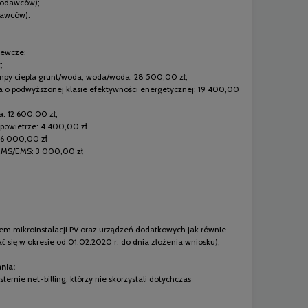
skodawców);
dawców).
zewcze:
;
py ciepła grunt/woda, woda/woda: 28 500,00 zł;
o podwyższonej klasie efektywności energetycznej: 19 400,00
 12 600,00 zł;
powietrze: 4 400,00 zł
 16 000,00 zł
HEMS/EMS: 3 000,00 zł
em mikroinstalacji PV oraz urządzeń dodatkowych jak równie
 się w okresie od 01.02.2020 r. do dnia złożenia wniosku);
nia:
emie net-billing, którzy nie skorzystali dotychczas