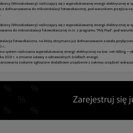
iorcy (Wnioskodawcy) rozliczający się z wyprodukowanej energii elektrycznej w sy
 z dofinansowania do mikroinstalacji fotowoltaicznej, pod warunkiem przejścia na
,
iorcy (Wnioskodawcy) rozliczający się z wyprodukowanej energii elektrycznej w sy
owania do mikroinstalacji fotowoltaicznej m.in. z programu "Mój Prąd", pod warunk
stalacja fotowoltaiczna, na którą otrzymano już dofinansowanie została przyłączon
 r.;
no system rozliczania wyprodukowanej energii elektrycznej na tzw. net-billing – o
ka 2021 r. o zmianie ustawy o odnawialnych źródłach energii;
inansowania zostanie zgłoszone dodatkowe urządzenie z zakresu urządzeń wskazan