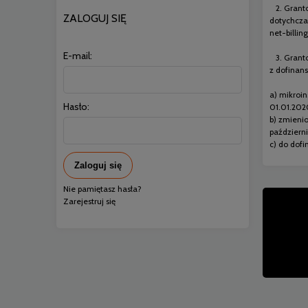
2. Grantob
ZALOGUJ SIĘ
dotychczas
net-billing
E-mail:
3. Grantob
z dofinans
a) mikroin
Hasło:
01.01.2020
b) zmienio
październi
c) do dof
Zaloguj się
Nie pamiętasz hasła?
Zarejestruj się